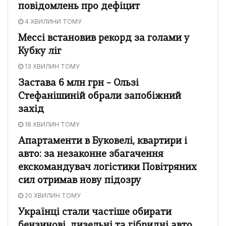
повідомлень про дефіцит
4 ХВИЛИНИ ТОМУ
Мессі встановив рекорд за голами у
Кубку ліг
13 ХВИЛИН ТОМУ
Застава 6 млн грн – Ользі
Стефанішиній обрали запобіжний
захід
18 ХВИЛИН ТОМУ
Апартаменти в Буковелі, квартири і
авто: за незаконне збагачення
екскомандувач логістики Повітряних
сил отримав нову підозру
20 ХВИЛИН ТОМУ
Українці стали частіше обирати
бензинові, дизельні та гібридні авто