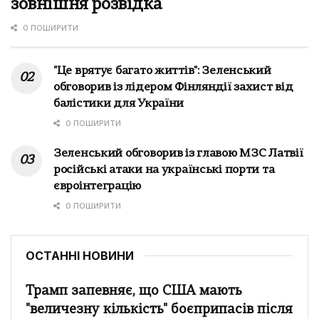
зовнішня розвідка
0 ПОШИРИТИ
"Це врятує багато життів": Зеленський
обговорив із лідером Фінляндії захист від
балістики для України
0 ПОШИРИТИ
Зеленський обговорив із главою МЗС Латвії
російські атаки на українські порти та
євроінтеграцію
0 ПОШИРИТИ
ОСТАННІ НОВИНИ
Трамп запевняє, що США мають
"величезну кількість" боєприпасів після