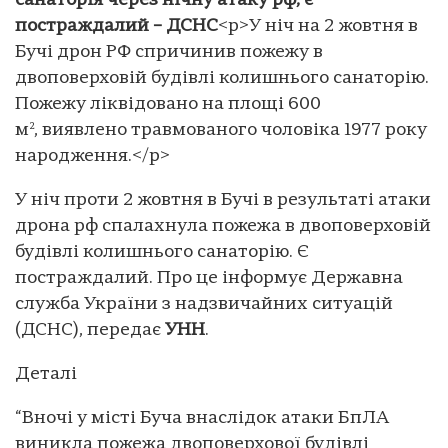
санаторія через нічну атаку рф, є
постраждалий – ДСНС
<p>У ніч на 2 жовтня в
Бучі дрон РФ спричинив пожежу в
двоповерховій будівлі колишнього санаторію.
Пожежу ліквідовано на площі 600
м², виявлено травмованого чоловіка 1977 року
народження.</p>
У ніч проти 2 жовтня в Бучі в результаті атаки
дрона рф спалахнула пожежа в двоповерховій
будівлі колишнього санаторію. Є
постраждалий. Про це інформує Державна
служба України з надзвичайних ситуацій
(ДСНС), передає
УНН
.
Деталі
“Вночі у місті Буча внаслідок атаки БпЛА
виникла пожежа двоповерхової будівлі