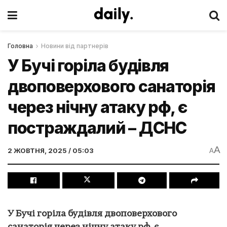
Головна
Новини від партнерів
У Бучі горіла будівля
двоповерхового санаторія
через нічну атаку рф, є
постраждалий – ДСНС
A
2 ЖОВТНЯ, 2025 / 05:03
A
У Бучі горіла будівля двоповерхового