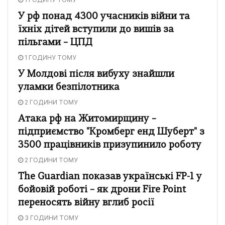
У рф понад 4300 учасників війни та
їхніх дітей вступили до вишів за
пільгами – ЦПД
1 ГОДИНУ ТОМУ
У Молдові після вибуху знайшли
уламки безпілотника
2 ГОДИНИ ТОМУ
Атака рф на Житомирщину –
підприємство "Кромберг енд Шуберт" з
3500 працівників призупинило роботу
2 ГОДИНИ ТОМУ
The Guardian показав українські FP-1 у
бойовій роботі – як дрони Fire Point
переносять війну вглиб росії
3 ГОДИНИ ТОМУ