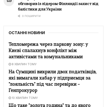
обговорив із лідером Фінляндії захист від
балістики для України
0 ПОШИРИТИ
ОСТАННІ НОВИНИ
Тепломережа через паркову зону: у
Києві спалахнув конфлікт між
активістами та комунальниками
8 ХВИЛИН ТОМУ
На Сумщині викрили двох податківців,
які вимагали хабар у підприємця за
"лояльність" під час перевірки –
Генпрокурор
10 ХВИЛИН ТОМУ
Що таке "золота година" та до якого