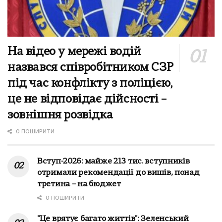
На відео у мережі водій
назвався співробітником СЗР
під час конфлікту з поліцією,
це не відповідає дійсності –
зовнішня розвідка
0 ПОШИРИТИ
Вступ-2026: майже 213 тис. вступників
отримали рекомендації до вишів, понад
третина – на бюджет
0 ПОШИРИТИ
"Це врятує багато життів": Зеленський