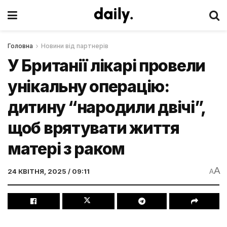
Головна
Новини від партнерів
У Британії лікарі провели
унікальну операцію:
дитину “народили двічі”,
щоб врятувати життя
матері з раком
A
24 КВІТНЯ, 2025 / 09:11
A