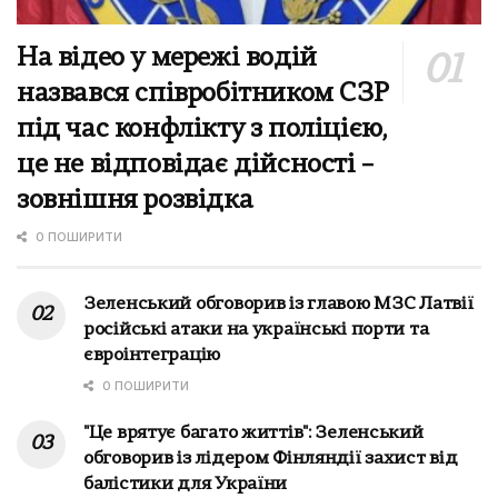
На відео у мережі водій
назвався співробітником СЗР
під час конфлікту з поліцією,
це не відповідає дійсності –
зовнішня розвідка
0 ПОШИРИТИ
Зеленський обговорив із главою МЗС Латвії
російські атаки на українські порти та
євроінтеграцію
0 ПОШИРИТИ
"Це врятує багато життів": Зеленський
обговорив із лідером Фінляндії захист від
балістики для України