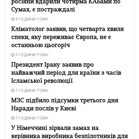
росіяни вдарили чотирма КАБами по
Сумах, є постраждалі
4 ГОДИНИ ТОМУ
Кліматолог заявив, що четварта хвиля
спеки, яку переживає Європа, не є
останньою цьогоріч
7 ГОДИНИ ТОМУ
Президент Ірану заявив про
найважчий період для країни з часів
Ісламської революції
7 ГОДИНИ ТОМУ
МЗС підбило підсумки третього дня
Наради послів у Києві
7 ГОДИНИ ТОМУ
У Німеччині зірвали замах на
керівника виробника безпілотників для