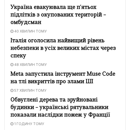
Україна евакуювала ще п'ятьох
підлітків з окупованих територій –
омбудсман
40 ХВИЛИН ТОМУ
Італія оголосила найвищий рівень
небезпеки в усіх великих містах через
спеку
48 ХВИЛИН ТОМУ
Meta запустила інструмент Muse Code
на тлі викриттів про злами ШІ
57 ХВИЛИН ТОМУ
Обвуглені дерева та зруйновані
будинки – українські рятувальники
показали наслідки пожеж у Франції
1 ГОДИНУ ТОМУ