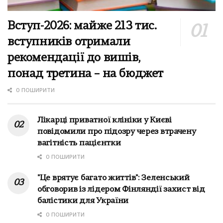
Вступ-2026: майже 213 тис.
вступників отримали
рекомендації до вишів,
понад третина – на бюджет
0 ПОШИРИТИ
Лікарці приватної клініки у Києві
повідомили про підозру через втрачену
вагітність пацієнтки
0 ПОШИРИТИ
"Це врятує багато життів": Зеленський
обговорив із лідером Фінляндії захист від
балістики для України
0 ПОШИРИТИ