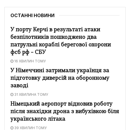
ОСТАННІ НОВИНИ
У порту Керчі в результаті атаки
безпілотників пошкоджено два
патрульні кораблі берегової охорони
фсб рф – СБУ
16 ХВИЛИН ТОМУ
У Німеччині затримали українця за
підготовку диверсій на оборонному
заводі
31 ХВИЛИНА ТОМУ
Німецький аеропорт відновив роботу
після знахідки дрона з вибухівкою біля
українського літака
39 ХВИЛИН ТОМУ