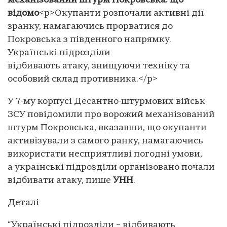
механізований штурм Покровська: що
відомо
<p>Окупанти розпочали активні дії
зранку, намагаючись прорватися до
Покровська з південного напрямку.
Українські підрозділи
відбивають атаку, знищуючи техніку та
особовий склад противника.</p>
У 7-му корпусі Десантно-штурмових військ
ЗСУ повідомили про ворожий механізований
штурм Покровська, вказавши, що окупанти
активізували з самого ранку, намагаючись
використати несприятливі погодні умови,
а українські підрозділи організовано почали
відбивати атаку, пише
УНН
.
Деталі
“Українські підрозділи – відбивають