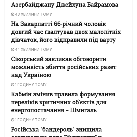
Азербайджану Джейхуна Байрамова
43 ХВИЛИНИ ТОМУ
На Закарпатті 66-річний чоловік
довгий час ґвалтував двох малолітніх
дівчаток, його відправили під варту
44 ХВИЛИНИ ТОМУ
Сікорський закликав обговорити
можливість збиття російських ракет
над Україною
1 ГОДИНУ ТОМУ
Кабмін змінив правила формування
переліків критичних об'єктів для
енергопостачання – Шмигаль
1 ГОДИНУ ТОМУ
Російська "бандероль" знищила