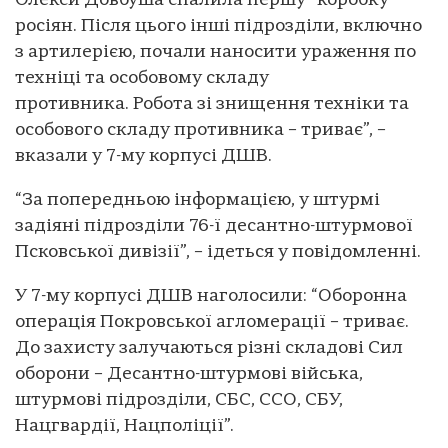
Олекси Довбуша спалила першу “коробку”
росіян. Після цього інші підрозділи, включно
з артилерією, почали наносити ураження по
техніці та особовому складу
противника. Робота зі знищення техніки та
особового складу противника – триває”, –
вказали у 7-му корпусі ДШВ.
“За попередньою інформацією, у штурмі
задіяні підрозділи 76-ї десантно-штурмової
Псковської дивізії”, – ідеться у повідомленні.
У 7-му корпусі ДШВ наголосили: “Оборонна
операція Покровської агломерації – триває.
До захисту залучаються різні складові Сил
оборони – Десантно-штурмові війська,
штурмові підрозділи, СБС, ССО, СБУ,
Нацгвардії, Нацполіції”.