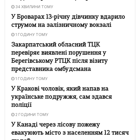
34 ХВИЛИНИ ТОМУ
У Броварах 13-річну дівчинку вдарило
струмом на залізничному вокзалі
1 ГОДИНУ ТОМУ
Закарпатський обласний ТЦК
перевіряє виявлені порушення у
Берегівському РТЦК після візиту
представника омбудсмана
1 ГОДИНУ ТОМУ
У Кракові чоловік, який напав на
українське подружжя, сам здався
поліції
2 ГОДИНИ ТОМУ
У Канаді через лісову пожежу
евакуюють місто з населенням 12 тисяч