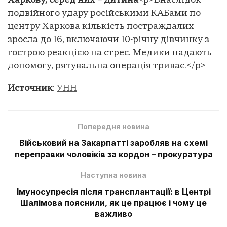
Харкову, серед них – дитина
<p>Внаслідок
подвійного удару російськими КАБами по
центру Харкова кількість постраждалих
зросла до 16, включаючи 10-річну дівчинку з
гострою реакцією на стрес. Медики надають
допомогу, рятувальна операція триває.</p>
Источник
:
УНН
Попередня новина
Військовий на Закарпатті заробляв на схемі
переправки чоловіків за кордон – прокуратура
Наступна новина
Імуносупресія після трансплантації: в Центрі
Шалімова пояснили, як це працює і чому це
важливо