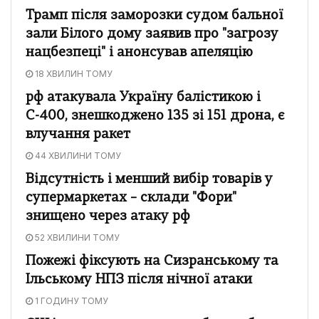
Трамп після заморозки судом бальної
зали Білого дому заявив про "загрозу
нацбезпеці" і анонсував апеляцію
18 ХВИЛИН ТОМУ
рф атакувала Україну балістикою і
С-400, знешкоджено 135 зі 151 дрона, є
влучання ракет
44 ХВИЛИНИ ТОМУ
Відсутність і менший вибір товарів у
супермаркетах – склади "Фори"
знищено через атаку рф
52 ХВИЛИНИ ТОМУ
Пожежі фіксують на Сизранському та
Ільському НПЗ після нічної атаки
1 ГОДИНУ ТОМУ