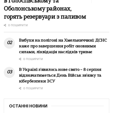
в Голосіївському та
Оболонському районах,
горять резервуари з паливом
0 ПОШИРИТИ
Вибухи на полігоні на Хмельниччині: ДСНС
каже про завершення робіт оновними
силами, ліквідація наслідків триває
0 ПОШИРИТИ
В Україні з'явилось нове свято – 8 серпня
відзначатиметься День Військ зв'язку та
кібербезпеки ЗСУ
0 ПОШИРИТИ
ОСТАННІ НОВИНИ