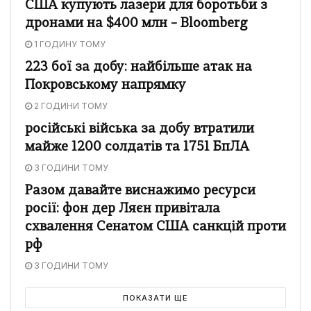
США купують лазери для боротьби з
дронами на $400 млн – Bloomberg
1 ГОДИНУ ТОМУ
223 бої за добу: найбільше атак на
Покровському напрямку
2 ГОДИНИ ТОМУ
російські війська за добу втратили
майже 1200 солдатів та 1751 БпЛА
3 ГОДИНИ ТОМУ
Разом давайте виснажимо ресурси
росії: фон дер Ляєн привітала
схвалення Сенатом США санкцій проти
рф
3 ГОДИНИ ТОМУ
ПОКАЗАТИ ЩЕ