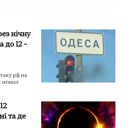
рез нічну
 до 12 –
таку рф на
 нічної
12
ні та де