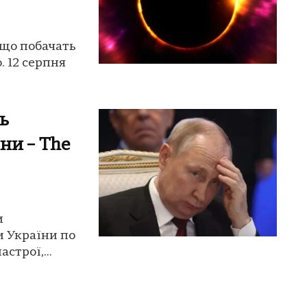
 що побачать
. 12 серпня
ь
ни – The
и
и України по
строї,...