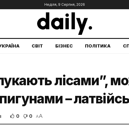
Неділя, 9 Серпня, 2026
УКРАЇНА
СВІТ
БІЗНЕС
ПОЛІТИКА
С
лукають лісами”, м
игунами – латвійсь
A
0
0
В
A