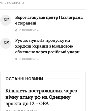
0 ПОШИРИТИ
Ворог атакував центр Павлограда,
є поранені
0 ПОШИРИТИ
Рух до пунктів пропуску на
кордоні України з Молдовою
обмежено через російські удари
0 ПОШИРИТИ
ОСТАННІ НОВИНИ
Кількість постраждалих через
нічну атаку рф на Одещину
зросла до 12 – ОВА