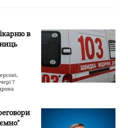
ікарню в
вниць
ерсоні,
чері 7
 дрона
ереговори
ємно"