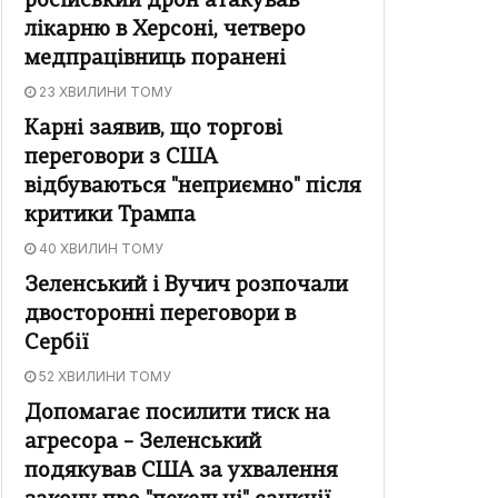
російський дрон атакував
лікарню в Херсоні, четверо
медпрацівниць поранені
23 ХВИЛИНИ ТОМУ
Карні заявив, що торгові
переговори з США
відбуваються "неприємно" після
критики Трампа
40 ХВИЛИН ТОМУ
Зеленський і Вучич розпочали
двосторонні переговори в
Сербії
52 ХВИЛИНИ ТОМУ
Допомагає посилити тиск на
агресора – Зеленський
подякував США за ухвалення