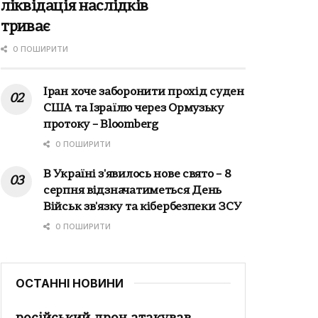
ліквідація наслідків
триває
0 ПОШИРИТИ
Іран хоче заборонити прохід суден
США та Ізраїлю через Ормузьку
протоку – Bloomberg
0 ПОШИРИТИ
В Україні з'явилось нове свято – 8
серпня відзначатиметься День
Військ зв'язку та кібербезпеки ЗСУ
0 ПОШИРИТИ
ОСТАННІ НОВИНИ