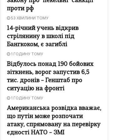
закону про "пекельні" санкції
проти рф
53 ХВИЛИНИ ТОМУ
14-річний учень відкрив
стрілянину в школі під
Бангкоком, є загиблі
1 ГОДИНУ ТОМУ
Відбулось понад 190 бойових
зіткнень, ворог запустив 6,5
тис. дронів – Генштаб про
ситуацію на фронті
1 ГОДИНУ ТОМУ
Американська розвідка вважає,
що путін може розпочати
атаку, спрямовану на перевірку
єдності НАТО – ЗМІ