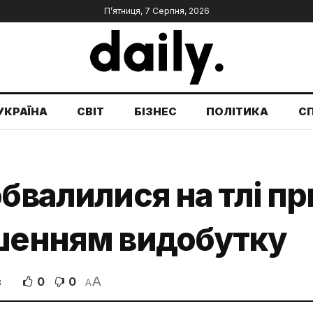
П’ятниця, 7 Серпня, 2026
УКРАЇНА
СВІТ
БІЗНЕС
ПОЛІТИКА
С
обвалилися на тлі п
ьшенням видобутку
A
0
0
В
A