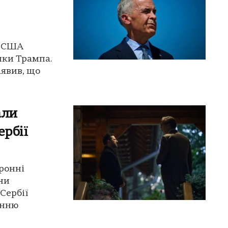
з США
ики Трампа.
аявив, що
али
ербії
ронні
ни
Сербії
онню