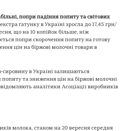
абільні, попри падіння попиту та світових
кстра ґатунку в Україні зросла до 17,45 грн/
есня, що на 10 копійок більше, ніж
ається попри скорочення попиту на готову
ння цін на біржові молочні товари в
о-сировину в Україні залишаються
 попиту та зниження цін на біржові молочні
повідомляють аналітики Асоціації виробників
иків молока, станом на 20 вересня середня