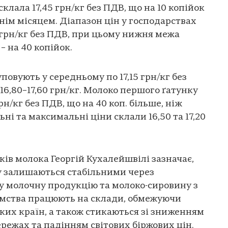
клала 17,45 грн/кг без ПДВ, що на 10 копійок
нім місяцем. Діапазон цін у господарствах
20 грн/кг без ПДВ, при цьому нижня межа
 – на 40 копійок.
овують у середньому по 17,15 грн/кг без
 16,80–17,60 грн/кг. Молоко першого ґатунку
рн/кг без ПДВ, що на 40 коп. більше, ніж
ні та максимальні ціни склали 16,50 та 17,20
ків молока Георгій Кухалейшвілі зазначає,
у залишаються стабільними через
у молочну продукцію та молоко-сировину з
ємства працюють на склади, обмежуючи
ьких країн, а також стикаються зі зниженням
режах та падінням світових біржових цін.