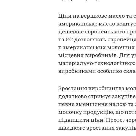
Ціни на вершкове масло та 
американське масло коштує б
дешевше європейського про
та ЄС дозволяють європейця
т американських молочних 
місцевих виробників. Для у
матеріально-технологічною
виробниками особливо скла
Зростання виробництва молок
додатково стримує закупіве
певне зменшення надою та а
молочну продукцію, що поте
підвищити ціни. Проте, чер
швидкого зростання закупів