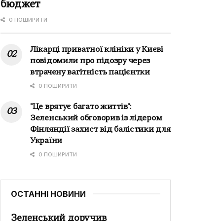
бюджет
0 ПОШИРИТИ
Лікарці приватної клініки у Києві
повідомили про підозру через
втрачену вагітність пацієнтки
0 ПОШИРИТИ
"Це врятує багато життів":
Зеленський обговорив із лідером
Фінляндії захист від балістики для
України
0 ПОШИРИТИ
ОСТАННІ НОВИНИ
Зеленський доручив