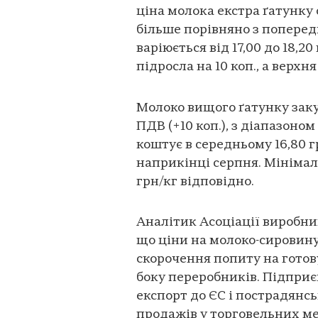
ціна молока екстра ґатунку с
більше порівняно з поперед
варіюється від 17,00 до 18,
підросла на 10 коп., а верхня
Молоко вищого ґатунку закуп
ПДВ (+10 коп.), з діапазоном
коштує в середньому 16,80 г
наприкінці серпня. Мінімаль
грн/кг відповідно.
Аналітик Асоціації виробни
що ціни на молоко-сировин
скорочення попиту на готов
боку переробників. Підпри
експорт до ЄС і пострадянс
продажів у торговельних ме