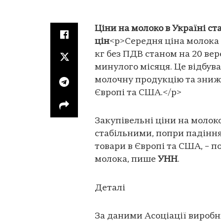
Ціни на молоко в Україні ст
цін
<p>Середня ціна молока е
кг без ПДВ станом на 20 вер
минулого місяця. Це відбув
молочну продукцію та зниже
Європі та США.</p>
Закупівельні ціни на молок
стабільними, попри падіння
товари в Європі та США, – 
молока, пише
УНН
.
Деталі
За даними Асоціації виробн