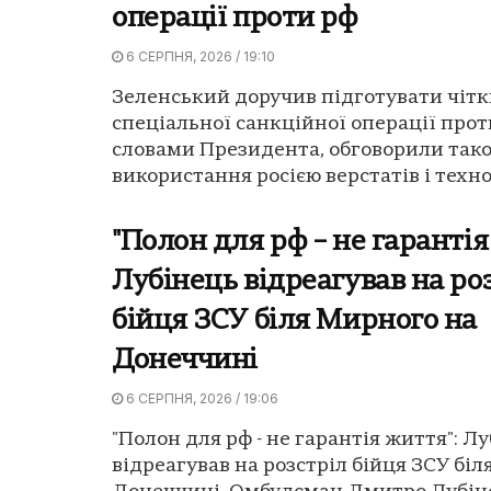
операції проти рф
6 СЕРПНЯ, 2026 / 19:10
Зеленський доручив підготувати чіт
спеціальної санкційної операції прот
словами Президента, обговорили так
використання росією верстатів і технол
"Полон для рф – не гарантія
Лубінець відреагував на ро
бійця ЗСУ біля Мирного на
Донеччині
6 СЕРПНЯ, 2026 / 19:06
"Полон для рф - не гарантія життя": Л
відреагував на розстріл бійця ЗСУ бі