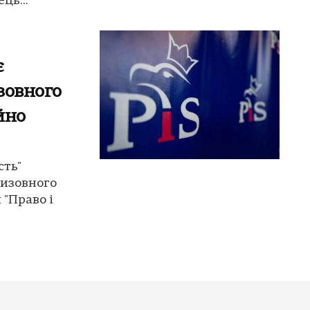
ць...
є
зовного
йно
сть"
ризовного
 "Право і