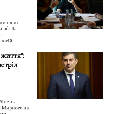
кий план
и рф. За
ож
огій,...
 життя":
зстріл
убінець
ля Мирного на