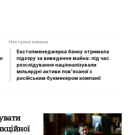
Наступна новина
Екстопменеджерка банку отримала
о
підозру за виведення майна: під час
розслідування націоналізували
мільярдні активи пов'язаної з
російським букмекером компанії
увати
нкційної