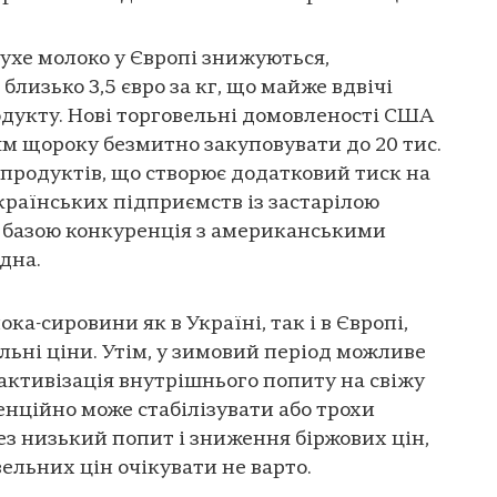
сухе молоко у Європі знижуються,
лизько 3,5 євро за кг, що майже вдвічі
дукту. Нові торговельні домовленості США
м щороку безмитно закуповувати до 20 тис.
продуктів, що створює додатковий тиск на
країнських підприємств із застарілою
 базою конкуренція з американськими
дна.
а-сировини як в Україні, так і в Європі,
льні ціни. Утім, у зимовий період можливе
ктивізація внутрішнього попиту на свіжу
нційно може стабілізувати або трохи
ез низький попит і зниження біржових цін,
ельних цін очікувати не варто.