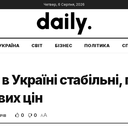
Четвер, 6 Серпня, 2026
УКРАЇНА
СВІТ
БІЗНЕС
ПОЛІТИКА
С
в Україні стабільні,
вих цін
A
0
0
РІВ
A