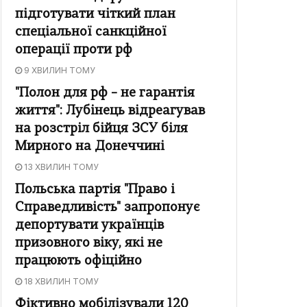
підготувати чіткий план
спеціальної санкційної
операції проти рф
9 ХВИЛИН ТОМУ
"Полон для рф – не гарантія
життя": Лубінець відреагував
на розстріл бійця ЗСУ біля
Мирного на Донеччині
13 ХВИЛИН ТОМУ
Польська партія "Право і
Справедливість" запропонує
депортувати українців
призовного віку, які не
працюють офіційно
18 ХВИЛИН ТОМУ
Фіктивно мобілізували 120