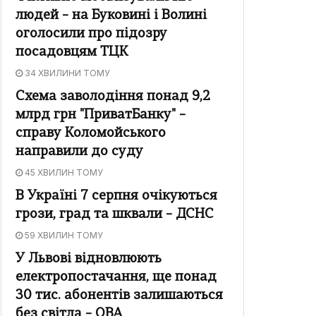
людей – на Буковині і Волині
оголосили про підозру
посадовцям ТЦК
34 ХВИЛИНИ ТОМУ
Схема заволодіння понад 9,2
млрд грн "ПриватБанку" –
справу Коломойського
направили до суду
45 ХВИЛИН ТОМУ
В Україні 7 серпня очікуються
грози, град та шквали – ДСНС
59 ХВИЛИН ТОМУ
У Львові відновлюють
електропостачання, ще понад
30 тис. абонентів залишаються
без світла – ОВА