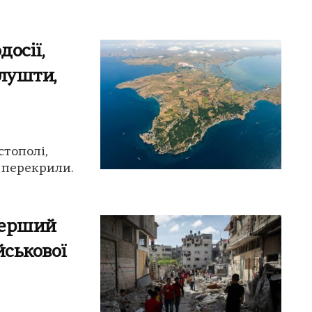
досії,
Алушти,
стополі,
т перекрили.
перший
йськової