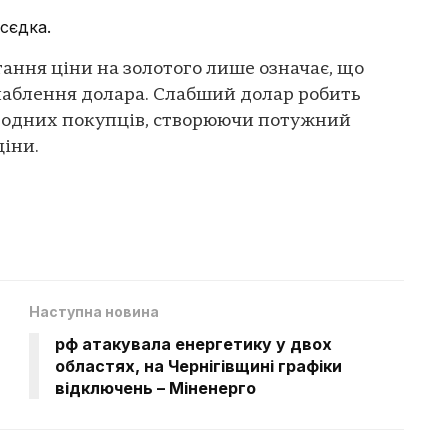
сєдка.
тання ціни на золотого лише означає, що
лаблення долара. Слабший долар робить
родних покупців, створюючи потужний
ціни.
Наступна новина
рф атакувала енергетику у двох
областях, на Чернігівщині графіки
відключень – Міненерго