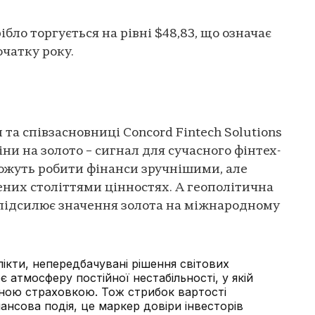
ібло торгується на рівні $48,83, що означає
очатку року.
та співзасновниці Concord Fintech Solutions
ни на золото – сигнал для сучасного фінтех-
 можуть робити фінанси зручнішими, але
рених століттями цінностях. А геополітична
 підсилює значення золота на міжнародному
флікти, непередбачувані рішення світових
є атмосферу постійної нестабільності, у якій
ьною страховкою. Тож стрибок вартості
нансова подія, це маркер довіри інвесторів