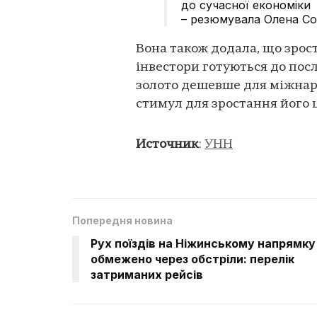
до сучасної економіки
– резюмувала Олена Со
Вона також додала, що зрос
інвестори готуються до пос
золото дешевше для міжна
стимул для зростання його 
Источник
:
УНН
Попередня новина
Рух поїздів на Ніжинському напрямку
обмежено через обстріли: перелік
затриманих рейсів