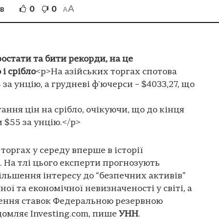
A
0
0
ІВ
A
остати та бити рекорди, на це
і срібло
<p>На азійських торгах спотова
 за унцію, а грудневі ф'ючерси – $4033,27, що
ння цін на срібло, очікуючи, що до кінця
 $55 за унцію.</p>
 торгах у середу вперше в історії
 На тлі цього експерти прогнозують
Збільшення інтересу до “безпечних активів”
ної та економічної невизначеності у світі, а
ення ставок Федеральною резервною
омляє Investing.com, пише
УНН
.