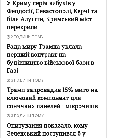
У Криму серія вибухів у
Феодосії, Севастополі, Керчі та
біля Алушти, Кримський міст
перекрили
2 ГОДИНИ ТОМУ
Рада миру Трампа уклала
перший контракт на
будівництво військової бази в
Газі
3 ГОДИНИ ТОМУ
Трамп запровадив 15% мито на
ключовий компонент для
сонячних панелей і мікрочипів
3 ГОДИНИ ТОМУ
Опитування показало, кому
Зеленський поступився б у