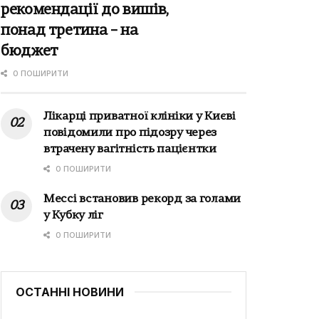
рекомендації до вишів,
понад третина – на
бюджет
0 ПОШИРИТИ
Лікарці приватної клініки у Києві
повідомили про підозру через
втрачену вагітність пацієнтки
0 ПОШИРИТИ
Мессі встановив рекорд за голами
у Кубку ліг
0 ПОШИРИТИ
ОСТАННІ НОВИНИ