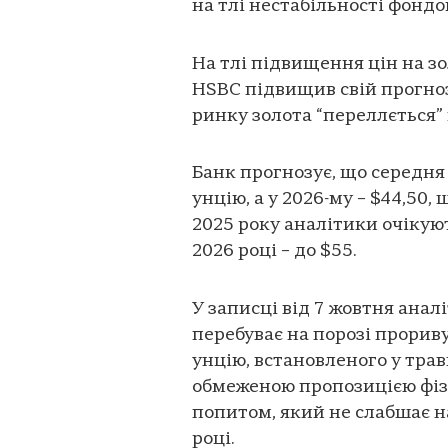
на тлі нестабільності фондо
На тлі підвищення цін на зо
HSBC підвищив свій прогноз
ринку золота “переллється” 
Банк прогнозує, що середня 
унцію, а у 2026-му – $44,50
2025 року аналітики очікуют
2026 році – до $55.
У записці від 7 жовтня ана
перебуває на порозі прорив
унцію, встановленого у трав
обмеженою пропозицією фіз
попитом, який не слабшає н
році.