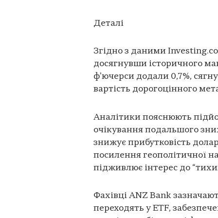
Деталі
Згідно з даними Investing.co
досягнувши історичного макс
ф’ючерси додали 0,7%, сягну
вартість дорогоцінного мет
Аналітики пояснюють підйо
очікування подальшого зни
знижує прибутковість долар
посилення геополітичної нап
підживлює інтерес до “тихи
Фахівці ANZ Bank зазначают
переходять у ETF, забезпече