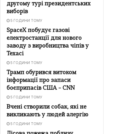
другому турі президентських
виборів
5 ГОДИНИ ТОМУ
SpaceX побудує газові
електростанції для нового
заводу з виробництва чіпів у
Техасі
5 ГОДИНИ ТОМУ
Трамп обурився витоком
інформації про запаси
боєприпасів США – CNN
5 ГОДИНИ ТОМУ
Вчені створили собак, які не
викликають у людей алергію
5 ГОДИНИ ТОМУ
Лісова пожежа поблизу