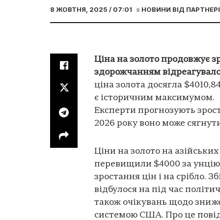
8 ЖОВТНЯ, 2025 / 07:01
в
НОВИНИ ВІД ПАРТНЕР
Ціна на золото продовжує зр
здорожчанням відреагувало 
ціна золота досягла $4010,84
є історичним максимумом.
Експерти прогнозують зроста
2026 року воно може сягнути
Ціни на золото на азійських
перевищили $4000 за унцію.
зростання цін і на срібло. 
відбулося на під час політич
також очікувань щодо зниж
системою США. Про це повід