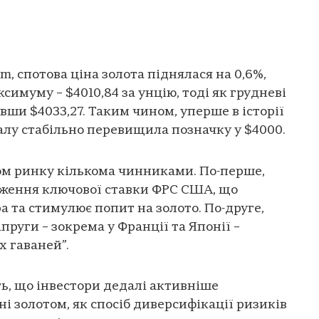
m, спотова ціна золота піднялася на 0,6%,
имуму – $4010,84 за унцію, тоді як грудневі
вши $4033,27. Таким чином, уперше в історії
алу стабільно перевищила позначку у $4000.
м ринку кількома чинниками. По-перше,
ження ключової ставки ФРС США, що
а та стимулює попит на золото. По-друге,
руги – зокрема у Франції та Японії –
х гаваней”.
ь, що інвестори дедалі активніше
ні золотом, як спосіб диверсифікації ризиків