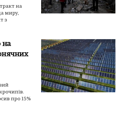
тракт на
да миру,
т з
 на
онячних
вий
крочипів.
сив про 15%