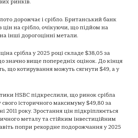
вих ринків.
лото дорожчає і срібло. Британський банк
 цін на срібло, очікуючи, що підйом на
на інші дорогоцінні метали.
ціна срібла у 2025 році складе $38,05 за
, що значно вище попередніх оцінок. До кінця
ь, що котирування можуть сягнути $49, а у
літики HSBC підкреслили, що ринок срібла
у свого історичного максимуму $49,80 за
ні 2011 року. Зростання цін підкріплюється
ичного металу та стійким інвестиційним
авіть попри рекордне подорожчання у 2025