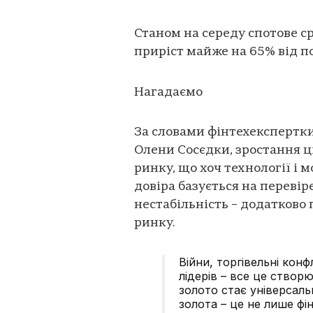
Станом на середу спотове ср
приріст майже на 65% від п
Нагадаємо
За словами фінтехекспертки 
Олени Сосєдки, зростання ці
ринку, що хоч технології і
довіра базується на переві
нестабільність – додатково
ринку.
Війни, торгівельні кон
лідерів – все це створю
золото стає універсал
золота – це не лише фі