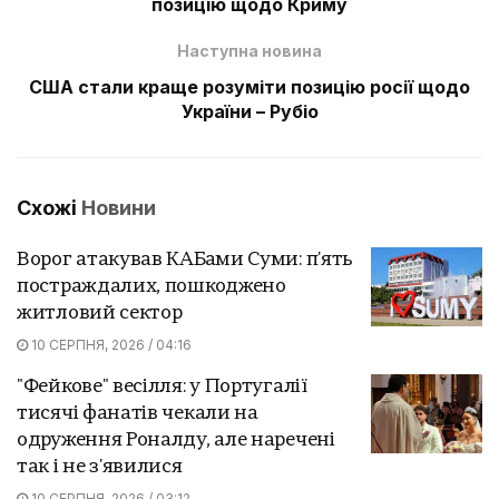
позицію щодо Криму
Наступна новина
США стали краще розуміти позицію росії щодо
України – Рубіо
Схожі
Новини
Ворог атакував КАБами Суми: п'ять
постраждалих, пошкоджено
житловий сектор
10 СЕРПНЯ, 2026 / 04:16
"Фейкове" весілля: у Португалії
тисячі фанатів чекали на
одруження Роналду, але наречені
так і не з'явилися
10 СЕРПНЯ, 2026 / 03:12