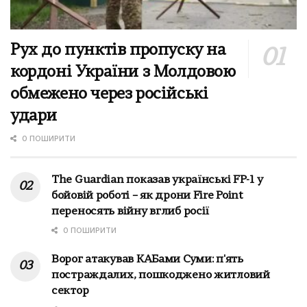
Рух до пунктів пропуску на
кордоні України з Молдовою
обмежено через російські
удари
0 ПОШИРИТИ
The Guardian показав українські FP-1 у
бойовій роботі – як дрони Fire Point
переносять війну вглиб росії
0 ПОШИРИТИ
Ворог атакував КАБами Суми: п'ять
постраждалих, пошкоджено житловий
сектор