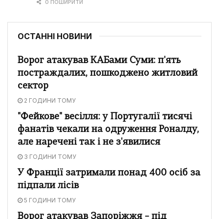
0 ПОШИРИТИ
ОСТАННІ НОВИНИ
Ворог атакував КАБами Суми: п'ять
постраждалих, пошкоджено житловий
сектор
2 ГОДИНИ ТОМУ
"Фейкове" весілля: у Португалії тисячі
фанатів чекали на одруження Роналду,
але наречені так і не з'явилися
3 ГОДИНИ ТОМУ
У Франції затримали понад 400 осіб за
підпали лісів
5 ГОДИНИ ТОМУ
Ворог атакував Запоріжжя – під