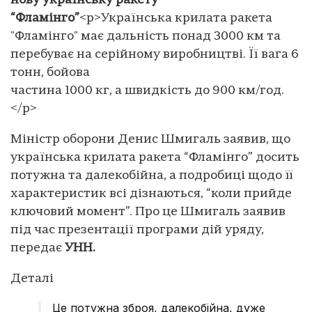
нову українську ракету
“Фламінго”
<p>Українська крилата ракета
"Фламінго" має дальність понад 3000 км та
перебуває на серійному виробництві. Її вага 6
тонн, бойова
частина 1000 кг, а швидкість до 900 км/год.
</p>
Міністр оборони Денис Шмигаль заявив, що
українська крилата ракета “Фламінго” досить
потужна та далекобійна, а подробиці щодо її
характеристик всі дізнаються, “коли прийде
ключовий момент”. Про це Шмигаль заявив
під час презентації програми дій уряду,
передає
УНН.
Деталі
Це потужна зброя, далекобійна, дуже