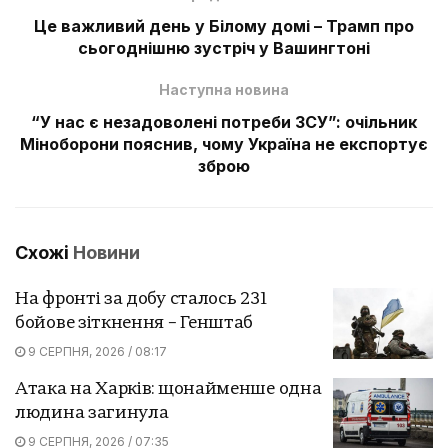
Це важливий день у Білому домі – Трамп про
сьогоднішню зустріч у Вашингтоні
Наступна новина
“У нас є незадоволені потреби ЗСУ”: очільник
Міноборони пояснив, чому Україна не експортує
зброю
Схожі
Новини
На фронті за добу сталось 231
бойове зіткнення – Генштаб
9 СЕРПНЯ, 2026 / 08:17
Атака на Харків: щонайменше одна
людина загинула
9 СЕРПНЯ, 2026 / 07:35