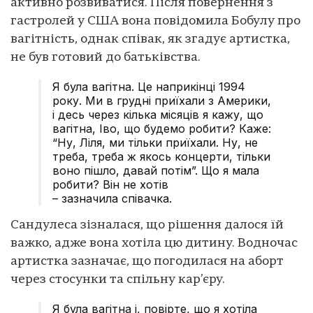
активно розвиватися. Після повернення з
гастролей у США вона повідомила Бобулу про
вагітність, однак співак, як згадує артистка,
не був готовий до батьківства.
Я була вагітна. Це наприкінці 1994
року. Ми в грудні приїхали з Америки,
і десь через кілька місяців я кажу, що
вагітна, Іво, що будемо робити? Каже:
“Ну, Ліля, ми тільки приїхали. Ну, не
треба, треба ж якось концерти, тільки
воно пішло, давай потім”. Що я мала
робити? Він не хотів
– зазначила співачка.
Сандулеса зізналася, що рішення далося їй
важко, адже вона хотіла цю дитину. Водночас
артистка зазначає, що погодилася на аборт
через стосунки та спільну кар’єру.
Я була вагітна і, повірте, що я хотіла