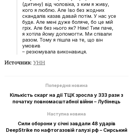
(дитину) від чоловіка, з ким я живу,
кого я люблю. Але Іво без жодних
скандалів казав давай потім. У нас усе
буде. Але мені дуже боляче, бо це мій
гріх. Але без нього як? Ніяк! Тим паче,
я хотіла йому допомогти. Ми співали
разом. Тому я пішла на те, що він
умовив
– резюмувала виконавиця.
Источник
:
УНН
Попередня новина
Кількість скарг на дії ТЦК зросла у 333 рази з
початку повномасштабної війни – Лубінець
Наступна новина
Сили оборони у січні завдали 48 ударів
DeepStrike по нафтогазовій галузі рф – Сирський