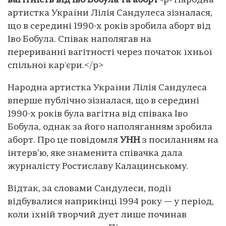
вагітність від Іво Бобула та аборт
<p>Народна
артистка України Лілія Сандулеса зізналася,
що в середині 1990-х років зробила аборт від
Іво Бобула. Співак наполягав на
перериванні вагітності через початок їхньої
спільної кар'єри.</p>
Народна артистка України Лілія Сандулеса
вперше публічно зізналася, що в середині
1990-х років була вагітна від співака Іво
Бобула, однак за його наполяганням зробила
аборт. Про це повідомля
УНН
з посиланням на
інтерв’ю, яке знаменита співачка дала
журналісту Ростиславу Калацинському.
Відтак, за словами Сандулеси, події
відбувалися наприкінці 1994 року — у період,
коли їхній творчий дует лише починав