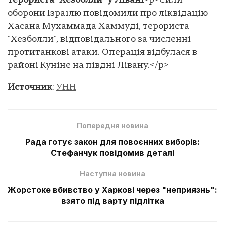
терориста "Хезболли" у Лівані
<p>Сили
оборони Ізраїлю повідомили про ліквідацію
Хасана Мухаммада Хаммуді, терориста
"Хезболли", відповідального за численні
протитанкові атаки. Операція відбулася в
районі Куніне на півдні Лівану.</p>
Источник
:
УНН
Попередня новина
Рада готує закон для повоєнних виборів:
Стефанчук повідомив деталі
Наступна новина
Жорстоке вбивство у Харкові через "неприязнь":
взято під варту підлітка