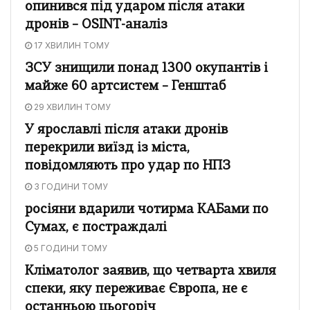
опинився під ударом після атаки
дронів – OSINT-аналіз
17 ХВИЛИН ТОМУ
ЗСУ знищили понад 1300 окупантів і
майже 60 артсистем – Генштаб
29 ХВИЛИН ТОМУ
У ярославлі після атаки дронів
перекрили виїзд із міста,
повідомляють про удар по НПЗ
3 ГОДИНИ ТОМУ
росіяни вдарили чотирма КАБами по
Сумах, є постраждалі
5 ГОДИНИ ТОМУ
Кліматолог заявив, що четварта хвиля
спеки, яку переживає Європа, не є
останньою цьогоріч