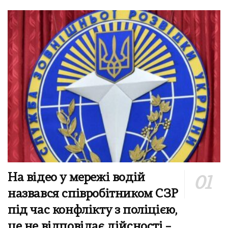
На відео у мережі водій
назвався співробітником СЗР
під час конфлікту з поліцією,
це не відповідає дійсності –