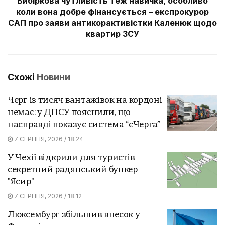
Вибіркова чутливість теж навичка, особливо
коли вона добре фінансується – експрокурор
САП про заяви антикорактивістки Каленюк щодо
квартир ЗСУ
Схожі
Новини
Черг із тисяч вантажівок на кордоні
немає: у ДПСУ пояснили, що
насправді показує система “єЧерга”
7 СЕРПНЯ, 2026 / 18:24
У Чехії відкрили для туристів
секретний радянський бункер
"Ясир"
7 СЕРПНЯ, 2026 / 18:12
Люксембург збільшив внесок у