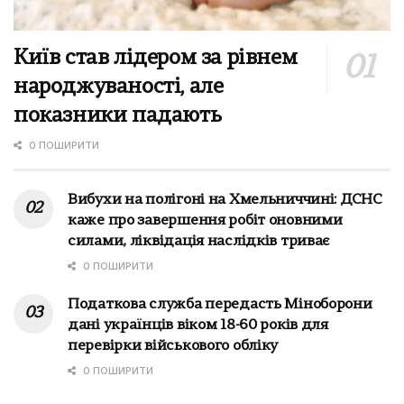
Київ став лідером за рівнем
народжуваності, але
показники падають
0 ПОШИРИТИ
Вибухи на полігоні на Хмельниччині: ДСНС
каже про завершення робіт оновними
силами, ліквідація наслідків триває
0 ПОШИРИТИ
Податкова служба передасть Міноборони
дані українців віком 18-60 років для
перевірки військового обліку
0 ПОШИРИТИ