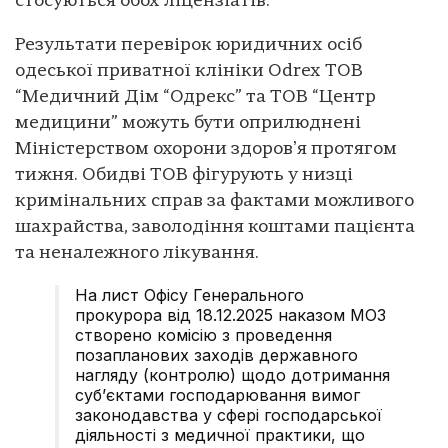
стосуються обох ліцензіатів.
Результати перевірок юридичних осіб
одеської приватної клініки Odrex ТОВ
“Медичний Дім “Одрекс” та ТОВ “Центр
медицини” можуть бути оприлюднені
Міністерством охорони здоровʼя протягом
тижня. Обидві ТОВ фігурують у низці
кримінальних справ за фактами можливого
шахрайства, заволодіння коштами пацієнта
та неналежного лікування.
На лист Офісу Генерального
прокурора від 18.12.2025 наказом МОЗ
створено комісію з проведення
позапланових заходів державного
нагляду (контролю) щодо дотримання
суб’єктами господарювання вимог
законодавства у сфері господарської
діяльності з медичної практики, що