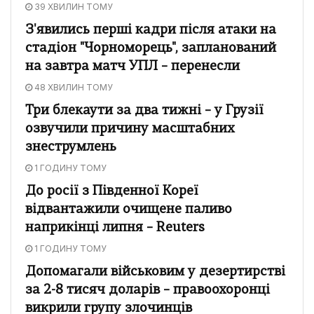
39 ХВИЛИН ТОМУ
З'явились перші кадри після атаки на
стадіон "Чорноморець", запланований
на завтра матч УПЛ – перенесли
48 ХВИЛИН ТОМУ
Три блекаути за два тижні – у Грузії
озвучили причину масштабних
знеструмлень
1 ГОДИНУ ТОМУ
До росії з Південної Кореї
відвантажили очищене паливо
наприкінці липня – Reuters
1 ГОДИНУ ТОМУ
Допомагали військовим у дезертирстві
за 2-8 тисяч доларів – правоохоронці
викрили групу злочинців