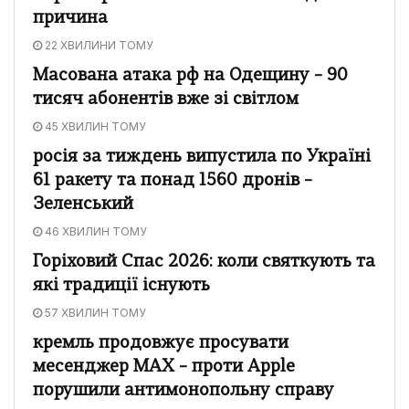
причина
22 ХВИЛИНИ ТОМУ
Масована атака рф на Одещину – 90
тисяч абонентів вже зі світлом
45 ХВИЛИН ТОМУ
росія за тиждень випустила по Україні
61 ракету та понад 1560 дронів –
Зеленський
46 ХВИЛИН ТОМУ
Горіховий Спас 2026: коли святкують та
які традиції існують
57 ХВИЛИН ТОМУ
кремль продовжує просувати
месенджер MAX – проти Apple
порушили антимонопольну справу