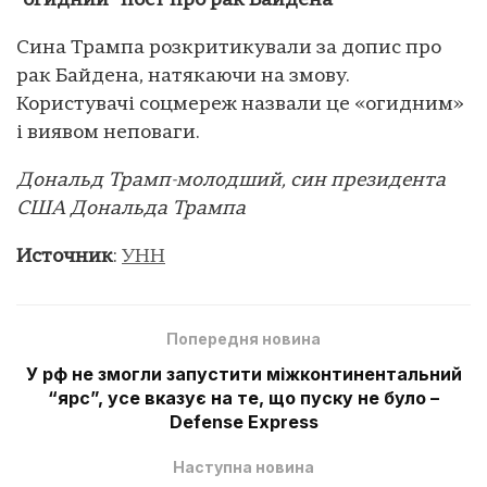
“огидний” пост про рак Байдена
Сина Трампа розкритикували за допис про
рак Байдена, натякаючи на змову.
Користувачі соцмереж назвали це «огидним»
і виявом неповаги.
Дональд Трамп-молодший, син президента
США Дональда Трампа
Источник
:
УНН
Попередня новина
У рф не змогли запустити міжконтинентальний
“ярс”, усе вказує на те, що пуску не було –
Defense Express
Наступна новина