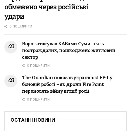
обмежено через російські
удари
0 ПОШИРИТИ
Ворог атакував КАБами Суми: п'ять
постраждалих, пошкоджено житловий
сектор
0 ПОШИРИТИ
The Guardian показав українські FP-1 у
бойовій роботі – як дрони Fire Point
переносять війну вглиб росії
0 ПОШИРИТИ
ОСТАННІ НОВИНИ