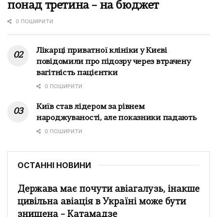
понад третина – на бюджет
0 ПОШИРИТИ
Лікарці приватної клініки у Києві
повідомили про підозру через втрачену
вагітність пацієнтки
0 ПОШИРИТИ
Київ став лідером за рівнем
народжуваності, але показники падають
0 ПОШИРИТИ
ОСТАННІ НОВИНИ
Держава має почути авіагалузь, інакше
цивільна авіація в Україні може бути
знищена – Катамадзе