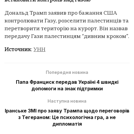
встановити контроль над Газою
Дональд Трамп заявив про бажання США
контролювати Газу, розселити палестинців та
перетворити територію на курорт. Він назвав
передачу Гази палестинцям “дивним кроком”.
Источник
:
УНН
Попередня новина
Папа Франциск передав Україні 4 швидкі
допомоги на знак підтримки
Наступна новина
Іранське ЗМІ про заяву Трампа щодо переговорів
з Тегераном: Це психологічна гра, а не
дипломатія