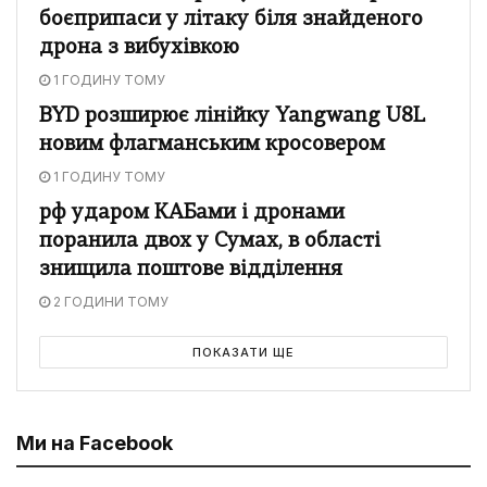
боєприпаси у літаку біля знайденого
дрона з вибухівкою
1 ГОДИНУ ТОМУ
BYD розширює лінійку Yangwang U8L
новим флагманським кросовером
1 ГОДИНУ ТОМУ
рф ударом КАБами і дронами
поранила двох у Сумах, в області
знищила поштове відділення
2 ГОДИНИ ТОМУ
ПОКАЗАТИ ЩЕ
Ми на Facebook