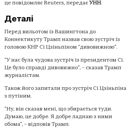
це повідомляє Reuters, передає
УНН
.
Деталі
Перед вильотом із Вашингтона до
Коннектикуту Трамп назвав свою зустріч із
головою КНР Сі Цзіньпіном “дивовижною”.
“У нас була чудова зустріч із президентом Сі.
Це було справді дивовижно”, – сказав Трамп
журналістам.
Також його запитали про зустріч Сі Цзіньпіна
з путіним.
“Ну, він сказав мені, що збирається туди.
Думаю, це добре. Я добре ладнаю з ними
обома”, – відповів Трамп.