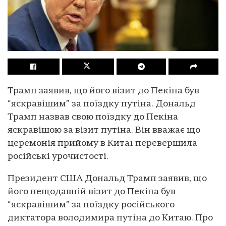
Трамп заявив, що його візит до Пекіна був
“яскравішим” за поїздку путіна. Дональд
Трамп назвав свою поїздку до Пекіна
яскравішою за візит путіна. Він вважає що
церемонія прийому в Китаї перевершила
російські урочистості.
Президент США Дональд Трамп заявив, що
його нещодавній візит до Пекіна був
“яскравішим” за поїздку російського
диктатора володимира путіна до Китаю. Про