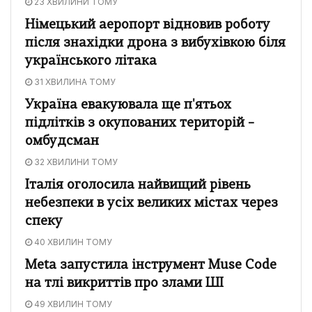
23 ХВИЛИНИ ТОМУ
Німецький аеропорт відновив роботу
після знахідки дрона з вибухівкою біля
українського літака
31 ХВИЛИНА ТОМУ
Україна евакуювала ще п'ятьох
підлітків з окупованих територій –
омбудсман
32 ХВИЛИНИ ТОМУ
Італія оголосила найвищий рівень
небезпеки в усіх великих містах через
спеку
40 ХВИЛИН ТОМУ
Meta запустила інструмент Muse Code
на тлі викриттів про злами ШІ
49 ХВИЛИН ТОМУ