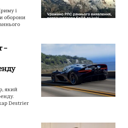
риму і
ли оборони
раннього
r –
ренду
р, який
ренду.
ар Destrier