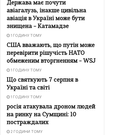
Держава має почути
авіагалузь, інакше цивільна
авіація в Україні може бути
знищена – Катамадзе
1 ГОДИНУ ТОМУ
США вважають, що путін може
перевірити рішучість НАТО
обмеженим вторгненням – WSJ
1 ГОДИНУ ТОМУ
Що святкують 7 серпня в
Україні та світі
1 ГОДИНУ ТОМУ
росія атакувала дроном людей
на ринку на Сумщині: 10
постраждалих
2 ГОДИНИ ТОМУ