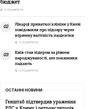
бюджет
0 ПОШИРИТИ
Лікарці приватної клініки у Києві
повідомили про підозру через
втрачену вагітність пацієнтки
0 ПОШИРИТИ
Київ став лідером за рівнем
народжуваності, але показники
падають
0 ПОШИРИТИ
ОСТАННІ НОВИНИ
Генштаб підтвердив ураження
РЛС у Криму і ретрансляторів