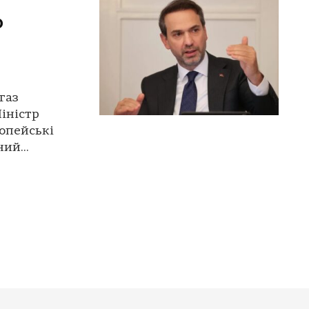
о
газ
Міністр
опейські
ий...