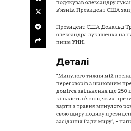
подякував олександру лука
в'язнів. Президент США запр
Президент США Дональд Тра
олександра лукашенка на на
пише
УНН
.
Деталі
“Минулого тижня мій посла
переговорів з шановним п
домігся звільнення ще 250 
кількість в’язнів, яких пре
варти з травня минулого ро
свою щиру подяку президент
засідання Ради миру”, – напи