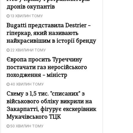
дронів окупантів
13 ХВИЛИН ТОМУ
Bugatti представила Destrier –
гіперкар, який називають
найкрасивішим в історії бренду
22 ХВИЛИНИ ТОМУ
Європа просить Туреччину
постачати газ неросійського
походження – міністр
40 ХВИЛИН ТОМУ
Схему з 1,5 тис. "списаних" з
військового обліку викрили на
Закарпатті, фігурує екскерівник
Мукачівського ТЦК
50 ХВИЛИН ТОМУ