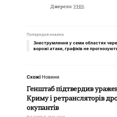
Джерело:
УНН
.
Попередня новина
Знеструмлення у семи областях чере
ворожі атаки, графіків не прогнозуют
Схожі
Новини
Генштаб підтвердив ураже
Криму і ретрансляторів др
окупантів