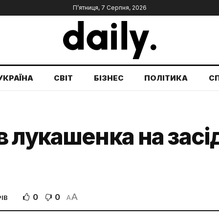
П’ятниця, 7 Серпня, 2026
УКРАЇНА
СВІТ
БІЗНЕС
ПОЛІТИКА
С
 лукашенка на засі
A
0
0
ІВ
A