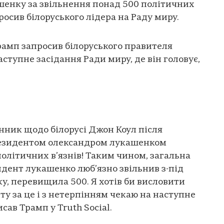
шенку за звільнення понад 500 політичних
осив білоруського лідера на Раду миру.
мп запросив білоруського правителя
ступне засідання Ради миру, де він головує,
нник щодо білорусі Джон Коул після
резидентом олександром лукашенком
політичних в’язнів! Таким чином, загальна
зидент лукашенко люб’язно звільнив з-під
ку, перевищила 500. Я хотів би висловити
у за це і з нетерпінням чекаю на наступне
сав Трамп у Truth Social.