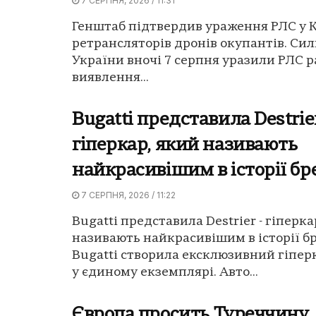
7 СЕРПНЯ, 2026 / 11:31
Генштаб підтвердив ураження РЛС у К
ретрансляторів дронів окупантів. Си
України вночі 7 серпня уразили РЛС 
виявлення...
Bugatti представила Destrie
гіперкар, який називають
найкрасивішим в історії б
7 СЕРПНЯ, 2026 / 11:22
Bugatti представила Destrier - гіперка
називають найкрасивішим в історії б
Bugatti створила ексклюзивний гіперк
у єдиному екземплярі. Авто...
Європа просить Туреччину