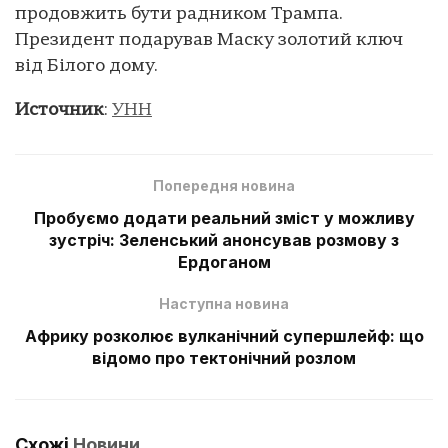
продовжить бути радником Трампа.
Президент подарував Маску золотий ключ
від Білого дому.
Источник
:
УНН
Попередня новина
Пробуємо додати реальний зміст у можливу
зустріч: Зеленський анонсував розмову з
Ердоганом
Наступна новина
Африку розколює вулканічний супершлейф: що
відомо про тектонічний розлом
Схожі
Новини