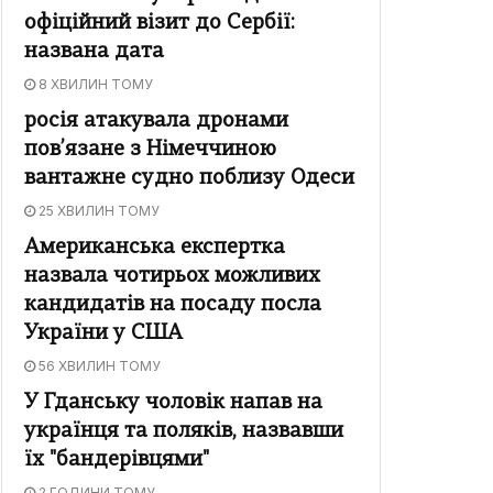
офіційний візит до Сербії:
названа дата
8 ХВИЛИН ТОМУ
росія атакувала дронами
пов’язане з Німеччиною
вантажне судно поблизу Одеси
25 ХВИЛИН ТОМУ
Американська експертка
назвала чотирьох можливих
кандидатів на посаду посла
України у США
56 ХВИЛИН ТОМУ
У Гданську чоловік напав на
українця та поляків, назвавши
їх "бандерівцями"
2 ГОДИНИ ТОМУ