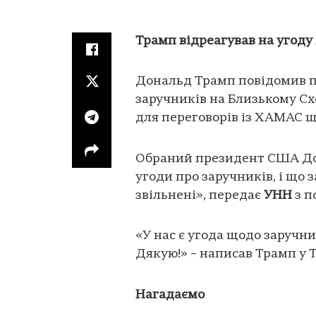
Трамп відреагував на угоду
Дональд Трамп повідомив п
заручників на Близькому Схо
для переговорів із ХАМАС 
Обраний президент США Дон
угоди про заручників, і що
звільнені», передає
УНН
з п
«У нас є угода щодо заручник
Дякую!» – написав Трамп у Tr
Нагадаємо