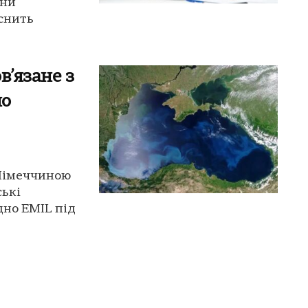
їни
снить
в’язане з
но
 Німеччиною
ські
дно EMIL під