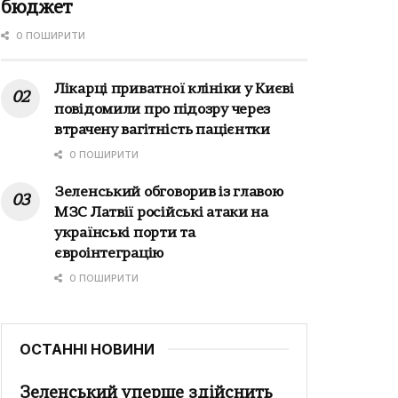
бюджет
0 ПОШИРИТИ
Лікарці приватної клініки у Києві
повідомили про підозру через
втрачену вагітність пацієнтки
0 ПОШИРИТИ
Зеленський обговорив із главою
МЗС Латвії російські атаки на
українські порти та
євроінтеграцію
0 ПОШИРИТИ
ОСТАННІ НОВИНИ
Зеленський уперше здійснить