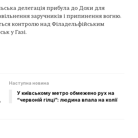
льська делегація прибула до Дохи для
звільнення заручників і припинення вогню.
ються контролю над Філадельфійським
ьк у Газі.
Наступна новина
У київському метро обмежено рух на
д
“червоній гілці”: людина впала на колії