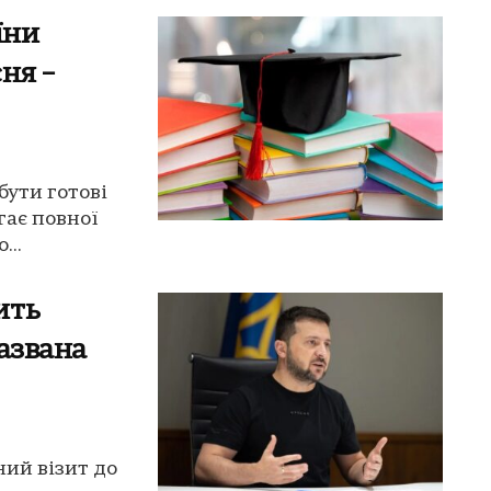
їни
сня –
бути готові
гає повної
...
ить
названа
ий візит до