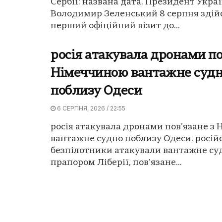
Сербії: названа дата. Президент Укра
Володимир Зеленський 8 серпня здій
перший офіційний візит до...
росія атакувала дронами по
Німеччиною вантажне суд
поблизу Одеси
6 СЕРПНЯ, 2026 / 22:55
росія атакувала дронами пов’язане з
вантажне судно поблизу Одеси. росій
безпілотники атакували вантажне су
прапором Ліберії, пов'язане...