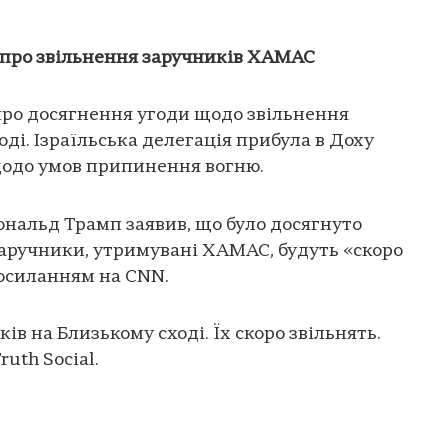
 про звільнення заручників ХАМАС
ро досягнення угоди щодо звільнення
ді. Ізраїльська делегація прибула в Доху
щодо умов припинення вогню.
альд Трамп заявив, що було досягнуто
 заручники, утримувані ХАМАС, будуть «скоро
осиланням на CNN.
ів на Близькому сході. Їх скоро звільнять.
uth Social.