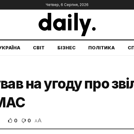
Четвер, 6 Серпня, 2026
УКРАЇНА
СВІТ
БІЗНЕС
ПОЛІТИКА
С
вав на угоду про зв
АМАС
A
0
0
A