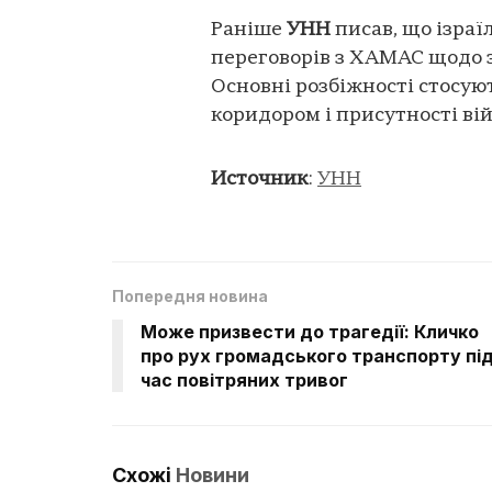
Раніше
УНН
писав, що ізраї
переговорів з ХАМАС щодо 
Основні розбіжності стосу
коридором і присутності війс
Источник
:
УНН
Попередня новина
Може призвести до трагедії: Кличко
про рух громадського транспорту пі
час повітряних тривог
Схожі
Новини