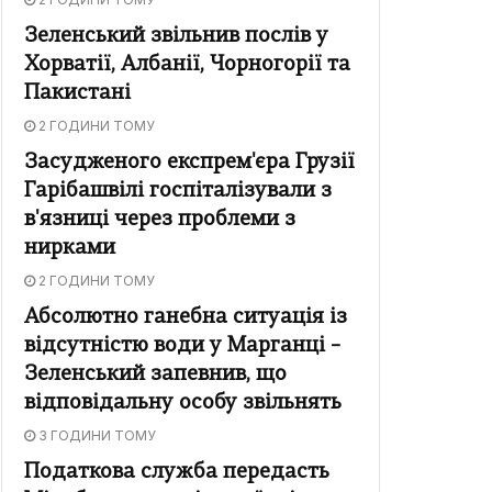
Зеленський звільнив послів у
Хорватії, Албанії, Чорногорії та
Пакистані
2 ГОДИНИ ТОМУ
Засудженого експрем'єра Грузії
Гарібашвілі госпіталізували з
в'язниці через проблеми з
нирками
2 ГОДИНИ ТОМУ
Абсолютно ганебна ситуація із
відсутністю води у Марганці –
Зеленський запевнив, що
відповідальну особу звільнять
3 ГОДИНИ ТОМУ
Податкова служба передасть