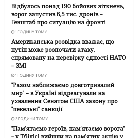
Відбулось понад 190 бойових зіткнень,
ворог запустив 6,5 тис. дронів –
Генштаб про ситуацію на фронті
1 ГОДИНУ ТОМУ
Американська розвідка вважає, що
путін може розпочати атаку,
спрямовану на перевірку єдності НАТО
– ЗМІ
1 ГОДИНУ ТОМУ
"Разом наближаємо довготривалий
мир" – в Україні відреагували на
ухвалення Сенатом США закону про
"пекельні" санкції
2 ГОДИНИ ТОМУ
"Пам'ятаємо героїв, пам'ятаємо ворога"
– у Тбілісі вийшли на пам'ятну акцію у