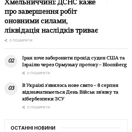
Хмельниччині: ДСНС каже
про завершення робіт
оновними силами,
ліквідація наслідків триває
0 ПОШИРИТИ
Іран хоче заборонити прохід суден США та
Ізраїлю через Ормузьку протоку – Bloomberg
0 ПОШИРИТИ
В Україні з'явилось нове свято – 8 серпня
відзначатиметься День Військ зв'язку та
кібербезпеки ЗСУ
0 ПОШИРИТИ
ОСТАННІ НОВИНИ