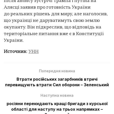
після анонсу зустрічі Трампа і путіна на
Алясці заявив про готовність України
до реальних рішень для миру, але наголосив,
що українці не даруватимуть свою землю
окупанту. Він підкреслив, що відповідь на
територіальне питання вже є в Конституції
України.
Источник
:
УНН
Попередня новина
Втрати російських загарбників втричі
перевищують втрати Сил оборони – Зеленський
Наступна новина
росіяни перекидають кращі бригади з курської
області для наступу на трьох напрямках –