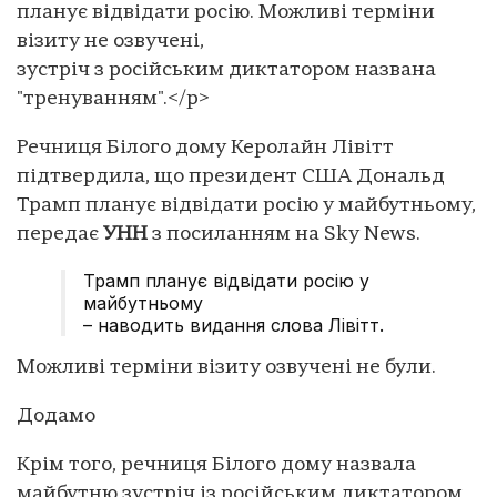
планує відвідати росію. Можливі терміни
візиту не озвучені,
зустріч з російським диктатором названа
"тренуванням".</p>
Речниця Білого дому Керолайн Лівітт
підтвердила, що президент США Дональд
Трамп планує відвідати росію у майбутньому,
передає
УНН
з посиланням на Sky News.
Трамп планує відвідати росію у
майбутньому
– наводить видання слова Лівітт.
Можливі терміни візиту озвучені не були.
Додамо
Крім того, речниця Білого дому назвала
майбутню зустріч із російським диктатором