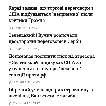
Карні заявив, що торгові переговори з
США відбуваються "неприємно" після
критики Трампа
19 ХВИЛИН ТОМУ
Зеленський і Вучич розпочали
двосторонні переговори в Сербії
31 ХВИЛИНА ТОМУ
Допомагає посилити тиск на агресора
– Зеленський подякував США за
ухвалення закону про "пекельні"
санкції проти рф
32 ХВИЛИНИ ТОМУ
14-річний учень відкрив стрілянину в
школі під Бангкоком, є загиблі
52 ХВИЛИНИ ТОМУ