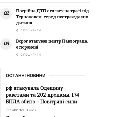
Потрійна ДТП сталася на трасі під
Тернополем, серед постраждалих
дитина
0 ПОШИРИТИ
Ворог атакував центр Павлограда,
є поранені
0 ПОШИРИТИ
ОСТАННІ НОВИНИ
рф атакувала Одещину
ракетами та 202 дронами, 174
БПЛА збито – Повітряні сили
7 ХВИЛИН ТОМУ