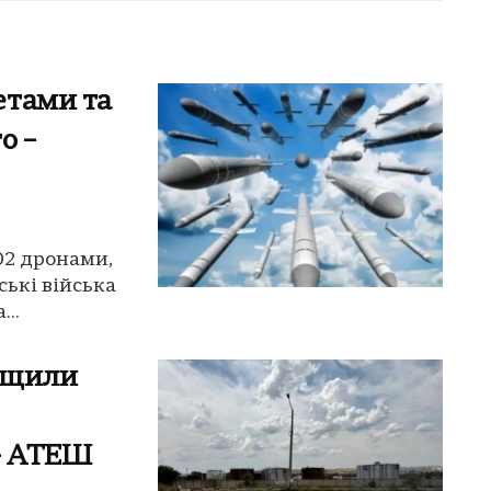
етами та
о –
02 дронами,
ські війська
..
ищили
 – АТЕШ