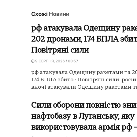
Схожі
Новини
рф атакувала Одещину рак
202 дронами, 174 БПЛА збит
Повітряні сили
9 СЕРПНЯ, 2026 / 08:57
рф атакувала Одещину ракетами та 2
174 БПЛА збито - Повітряні сили. росій
вночі атакували Одещину ракетами та.
Сили оборони повністю зн
нафтобазу в Луганську, яку
використовувала армія рф