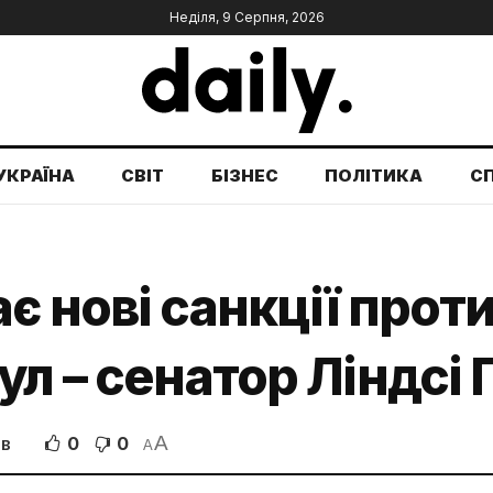
Неділя, 9 Серпня, 2026
УКРАЇНА
СВІТ
БІЗНЕС
ПОЛІТИКА
С
є нові санкції проти
ул – сенатор Ліндсі
A
0
0
ІВ
A