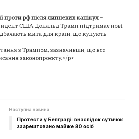
ї проти рф після липневих канікул –
идент США Дональд Трамп підтримає нові
редбачають мита для країн, що купують
итання з Трампом, зазначивши, що все
исання законопроєкту.</p>
Наступна новина
Протести у Белграді: внаслідок сутичок
заарештовано майже 80 осіб