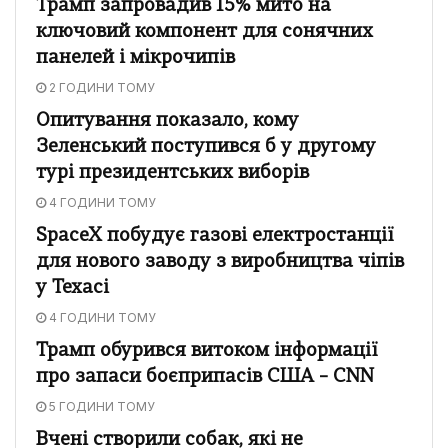
Трамп запровадив 15% мито на
ключовий компонент для сонячних
панелей і мікрочипів
2 ГОДИНИ ТОМУ
Опитування показало, кому
Зеленський поступився б у другому
турі президентських виборів
4 ГОДИНИ ТОМУ
SpaceX побудує газові електростанції
для нового заводу з виробництва чіпів
у Техасі
4 ГОДИНИ ТОМУ
Трамп обурився витоком інформації
про запаси боєприпасів США – CNN
5 ГОДИНИ ТОМУ
Вчені створили собак, які не