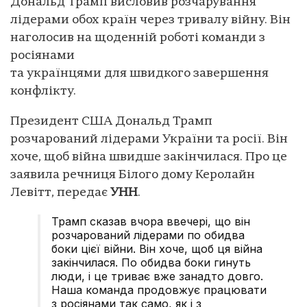
Дональд Трамп висловив розчарування
лідерами обох країн через тривалу війну. Він
наголосив на щоденній роботі команди з
росіянами
та українцями для швидкого завершення
конфлікту.
Президент США Дональд Трамп
розчарований лідерами України та росії. Він
хоче, щоб війна швидше закінчилася. Про це
заявила речниця Білого дому Керолайн
Левітт, передає
УНН
.
Трамп сказав вчора ввечері, що він
розчарований лідерами по обидва
боки цієї війни. Він хоче, щоб ця війна
закінчилася. По обидва боки гинуть
люди, і це триває вже занадто довго.
Наша команда продовжує працювати
з росіянами так само, як і з