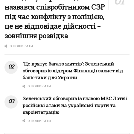
назвався співробітником СЗР
під час конфлікту з поліцією,
це не відповідає дійсності –
зовнішня розвідка
0 ПОШИРИТИ
"Це врятує багато життів": Зеленський
обговорив із лідером Фінляндії захист від
балістики для України
0 ПОШИРИТИ
Зеленський обговорив із главою МЗС Латвії
російські атаки на українські порти та
євроінтеграцію
0 ПОШИРИТИ