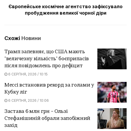
Європейське космічне агентство зафіксувало
пробудження великої чорної діри
Схожі
Новини
Трамп запевняє, що США мають
"величезну кількість" боєприпасів
після повідомлень про дефіцит
6 СЕРПНЯ, 2026 / 10:15
Мессі встановив рекорд за голами у
Кубку ліг
6 СЕРПНЯ, 2026 / 10:06
Застава 6 млн грн – Ользі
Стефанішиній обрали запобіжний
захід