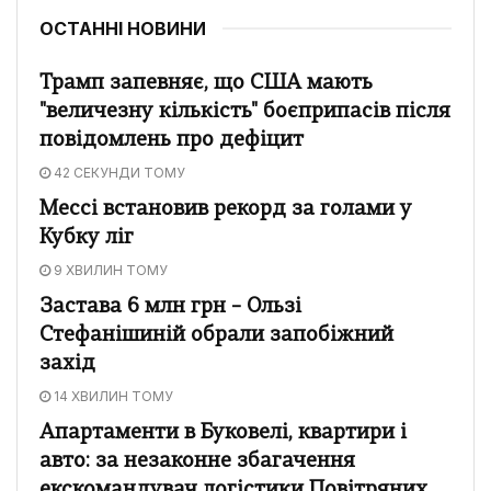
ОСТАННІ НОВИНИ
Трамп запевняє, що США мають
"величезну кількість" боєприпасів після
повідомлень про дефіцит
42 СЕКУНДИ ТОМУ
Мессі встановив рекорд за голами у
Кубку ліг
9 ХВИЛИН ТОМУ
Застава 6 млн грн – Ользі
Стефанішиній обрали запобіжний
захід
14 ХВИЛИН ТОМУ
Апартаменти в Буковелі, квартири і
авто: за незаконне збагачення
екскомандувач логістики Повітряних