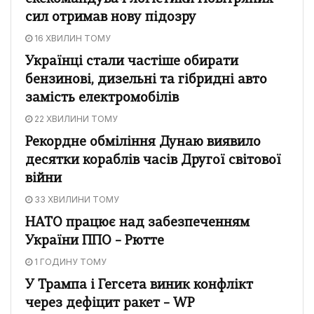
сил отримав нову підозру
16 ХВИЛИН ТОМУ
Українці стали частіше обирати
бензинові, дизельні та гібридні авто
замість електромобілів
22 ХВИЛИНИ ТОМУ
Рекордне обміління Дунаю виявило
десятки кораблів часів Другої світової
війни
33 ХВИЛИНИ ТОМУ
НАТО працює над забезпеченням
України ППО – Рютте
1 ГОДИНУ ТОМУ
У Трампа і Гегсета виник конфлікт
через дефіцит ракет – WP