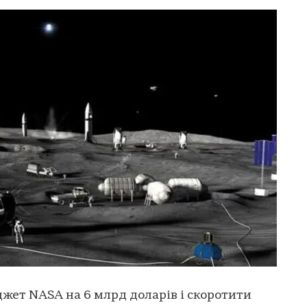
жет NASA на 6 млрд доларів і скоротити