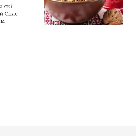
а які
ий Спас
им