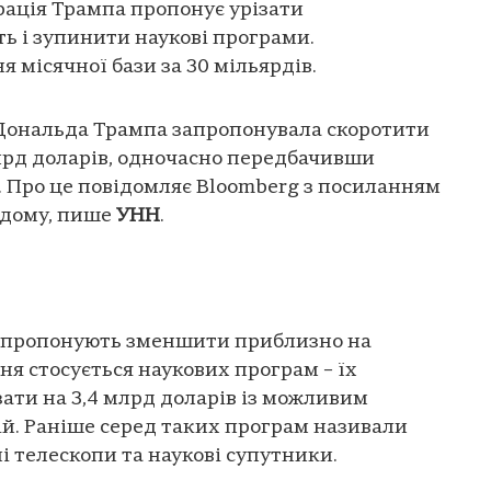
рація Трампа пропонує урізати
ь і зупинити наукові програми.
 місячної бази за 30 мільярдів.
Дональда Трампа запропонувала скоротити
рд доларів, одночасно передбачивши
. Про це повідомляє Bloomberg з посиланням
 дому, пише
УНН
.
а пропонують зменшити приблизно на
ня стосується наукових програм – їх
ати на 3,4 млрд доларів із можливим
ій. Раніше серед таких програм називали
і телескопи та наукові супутники.