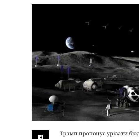
Трамп пропонує урізати бюд