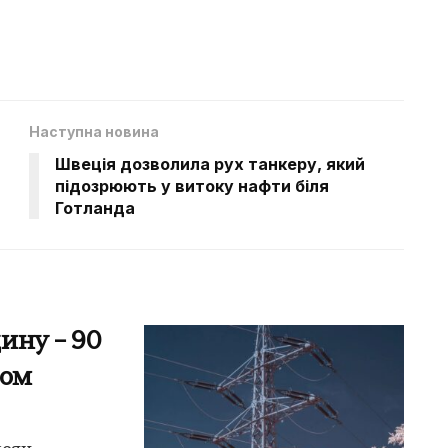
Наступна новина
Швеція дозволила рух танкеру, який
підозрюють у витоку нафти біля
Готланда
ину – 90
лом