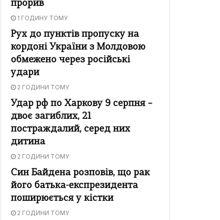
прорив
1 ГОДИНУ ТОМУ
Рух до пунктів пропуску на
кордоні України з Молдовою
обмежено через російські
удари
2 ГОДИНИ ТОМУ
Удар рф по Харкову 9 серпня –
двоє загиблих, 21
постраждалий, серед них
дитина
2 ГОДИНИ ТОМУ
Син Байдена розповів, що рак
його батька-експрезидента
поширюється у кістки
2 ГОДИНИ ТОМУ