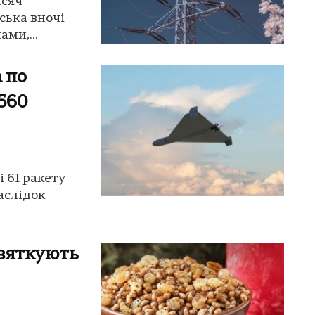
исяч
йська вночі
ми,...
 по
1560
 61 ракету
аслідок
святкують