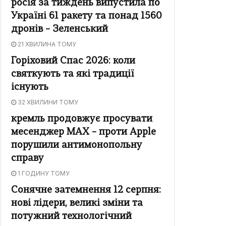
росія за тиждень випустила по
Україні 61 ракету та понад 1560
дронів – Зеленський
21 ХВИЛИНА ТОМУ
Горіховий Спас 2026: коли
святкують та які традиції
існують
32 ХВИЛИНИ ТОМУ
кремль продовжує просувати
месенджер MAX – проти Apple
порушили антимонопольну
справу
1 ГОДИНУ ТОМУ
Сонячне затемнення 12 серпня:
нові лідери, великі зміни та
потужний технологічний