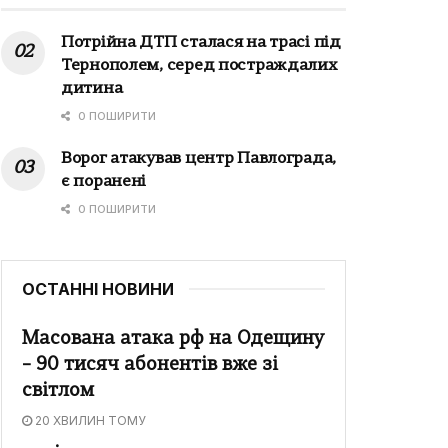
Потрійна ДТП сталася на трасі під
Тернополем, серед постраждалих
дитина
0 ПОШИРИТИ
Ворог атакував центр Павлограда,
є поранені
0 ПОШИРИТИ
ОСТАННІ НОВИНИ
Масована атака рф на Одещину
– 90 тисяч абонентів вже зі
світлом
20 ХВИЛИН ТОМУ