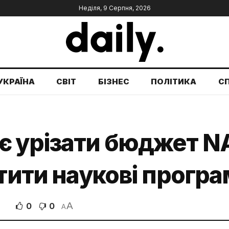
Неділя, 9 Серпня, 2026
УКРАЇНА
СВІТ
БІЗНЕС
ПОЛІТИКА
С
є урізати бюджет N
отити наукові прогр
A
0
0
A