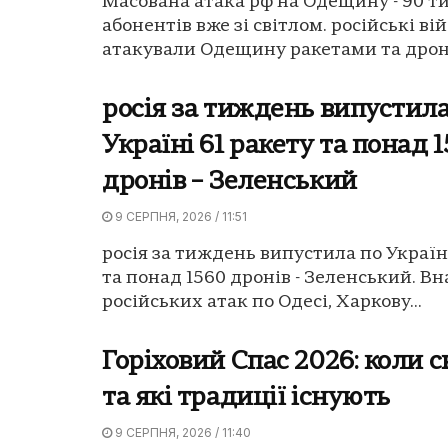
Масована атака рф на Одещину - 90 т
абонентів вже зі світлом. російські ві
атакували Одещину ракетами та дрона
росія за тиждень випустила
Україні 61 ракету та понад 
дронів – Зеленський
9 СЕРПНЯ, 2026 / 11:51
росія за тиждень випустила по Україні
та понад 1560 дронів - Зеленський. Вн
російських атак по Одесі, Харкову...
Горіховий Спас 2026: коли 
та які традиції існують
9 СЕРПНЯ, 2026 / 11:40