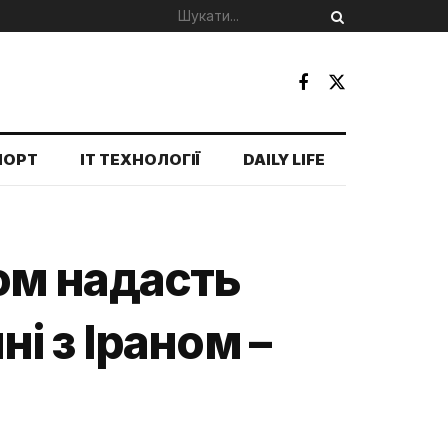
ПОРТ
IT ТЕХНОЛОГІЇ
DAILY LIFE
ном надасть
ні з Іраном –