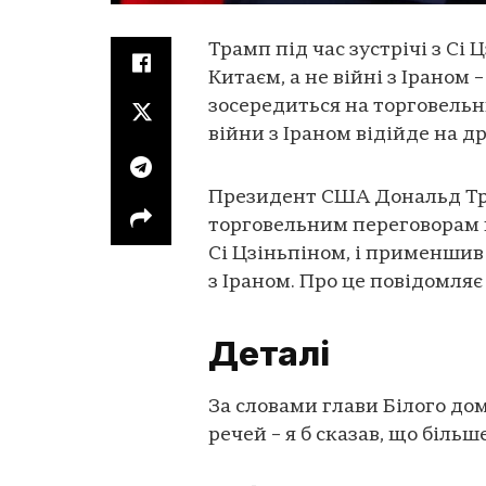
Трамп під час зустрічі з Сі 
Китаєм, а не війні з Ірано
зосередиться на торговельн
війни з Іраном відійде на др
Президент США Дональд Тра
торговельним переговорам п
Сі Цзіньпіном, і применшив
з Іраном. Про це повідомля
Деталі
За словами глави Білого дом
речей – я б сказав, що більше