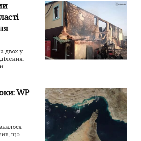
ми
ласті
ня
а двох у
ділення.
ми
оки: WP
зналося
вив, що