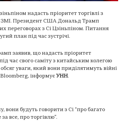
Цзіньпіном надасть пріоритет торгівлі з
м – ЗМІ. Президент США Дональд Трамп
их переговорах з Сі Цзіньпіном. Питання
угий план під час зустрічі.
мп заявив, що надасть пріоритет
ід час свого саміту з китайським колегою
 обсяг уваги, який вони приділятимуть війні
є Bloomberg, інформує
УНН
.
у, вони будуть говорити з Сі “про багато
 за все, про торгівлю”.