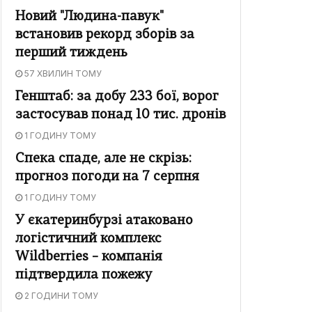
Новий "Людина-павук"
встановив рекорд зборів за
перший тиждень
57 ХВИЛИН ТОМУ
Генштаб: за добу 233 бої, ворог
застосував понад 10 тис. дронів
1 ГОДИНУ ТОМУ
Спека спаде, але не скрізь:
прогноз погоди на 7 серпня
1 ГОДИНУ ТОМУ
У єкатеринбурзі атаковано
логістичний комплекс
Wildberries – компанія
підтвердила пожежу
2 ГОДИНИ ТОМУ