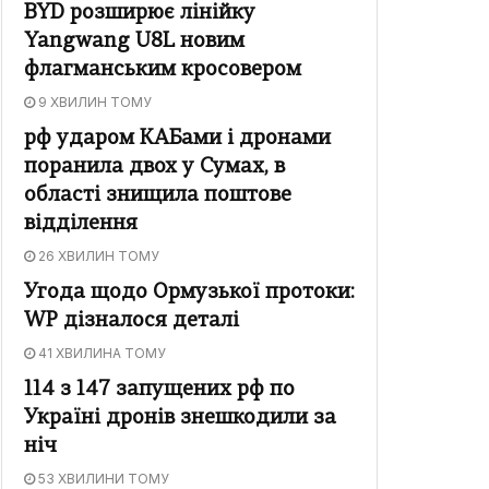
BYD розширює лінійку
Yangwang U8L новим
флагманським кросовером
9 ХВИЛИН ТОМУ
рф ударом КАБами і дронами
поранила двох у Сумах, в
області знищила поштове
відділення
26 ХВИЛИН ТОМУ
Угода щодо Ормузької протоки:
WP дізналося деталі
41 ХВИЛИНА ТОМУ
114 з 147 запущених рф по
Україні дронів знешкодили за
ніч
53 ХВИЛИНИ ТОМУ