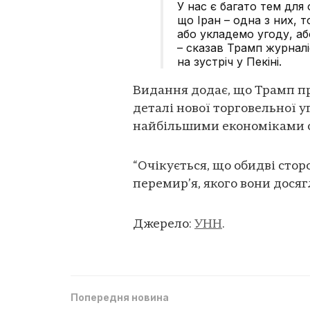
У нас є багато тем для 
що Іран – одна з них,
або укладемо угоду, аб
– сказав Трамп журналі
на зустріч у Пекіні.
Видання додає, що Трамп пр
деталі нової торговельної 
найбільшими економіками сві
“Очікується, що обидві сто
перемир’я, якого вони досягл
Джерело:
УНН
.
Попередня новина