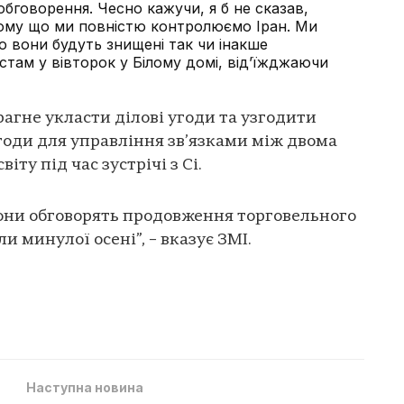
обговорення. Чесно кажучи, я б не сказав,
 тому що ми повністю контролюємо Іран. Ми
о вони будуть знищені так чи інакше
стам у вівторок у Білому домі, від’їжджаючи
агне укласти ділові угоди та узгодити
угоди для управління зв’язками між двома
ту під час зустрічі з Сі.
рони обговорять продовження торговельного
и минулої осені”, – вказує ЗМІ.
Наступна новина