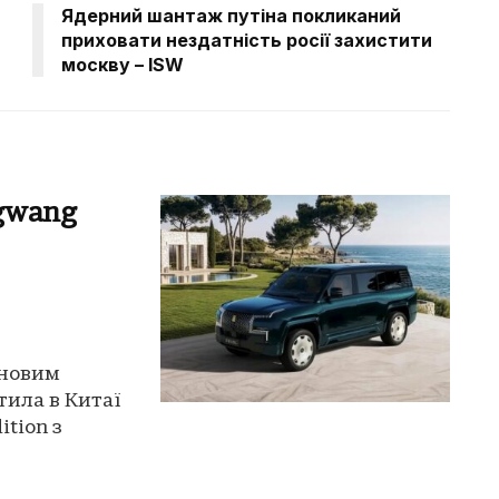
Ядерний шантаж путіна покликаний
приховати нездатність росії захистити
москву – ISW
gwang
 новим
тила в Китаї
tion з