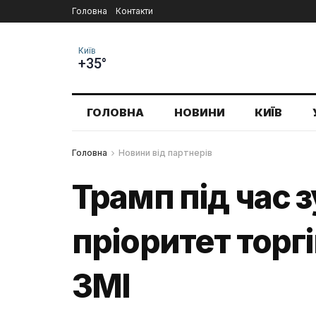
Головна
Контакти
Київ
+35°
ГОЛОВНА
НОВИНИ
КИЇВ
Головна
Новини від партнерів
Трамп під час з
пріоритет торгів
ЗМІ