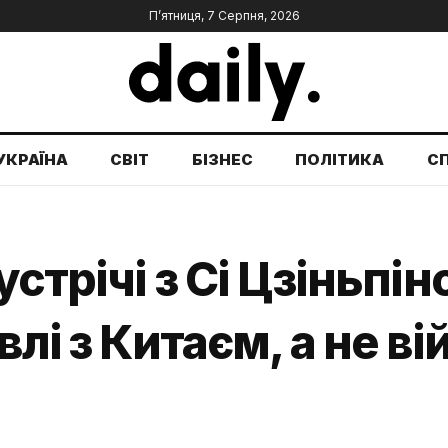
П’ятниця, 7 Серпня, 2026
УКРАЇНА
СВІТ
БІЗНЕС
ПОЛІТИКА
С
устрічі з Сі Цзіньпі
лі з Китаєм, а не вій