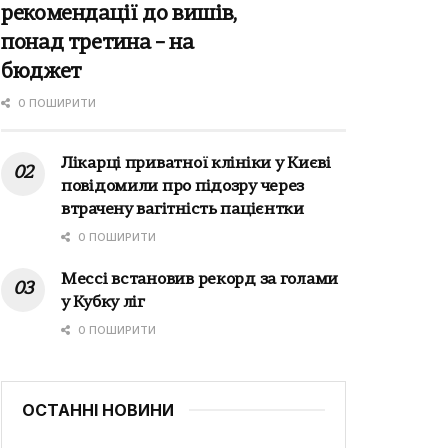
рекомендації до вишів,
понад третина – на
бюджет
0 ПОШИРИТИ
Лікарці приватної клініки у Києві
повідомили про підозру через
втрачену вагітність пацієнтки
0 ПОШИРИТИ
Мессі встановив рекорд за голами
у Кубку ліг
0 ПОШИРИТИ
ОСТАННІ НОВИНИ