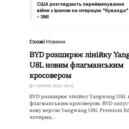
США розглядають перейменування
війни з Іраном на операцію "Кувалда"
– ЗМІ
Схожі
Новини
BYD розширює лінійку Yan
U8L новим флагманським
кросовером
7 СЕРПНЯ, 2026 / 09:32
BYD розширює лінійку Yangwang U8L
флагманським кросовером. BYD запус
нову версію Yangwang U8L Premium Edi
чотирма...