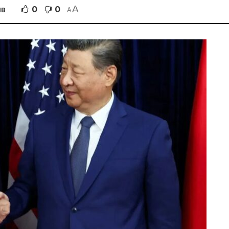
A
0
0
ІВ
A