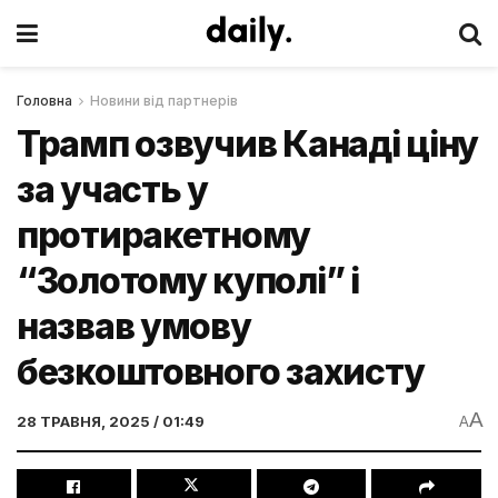
Головна
Новини від партнерів
Трамп озвучив Канаді ціну
за участь у
протиракетному
“Золотому куполі” і
назвав умову
безкоштовного захисту
A
28 ТРАВНЯ, 2025 / 01:49
A