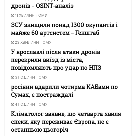
дронів – OSINT-аналіз
11 ХВИЛИН ТОМУ
ЗСУ знищили понад 1300 окупантів і
майже 60 артсистем – Генштаб
23 ХВИЛИНИ ТОМУ
У ярославлі після атаки дронів
перекрили виїзд із міста,
повідомляють про удар по НПЗ
3 ГОДИНИ ТОМУ
росіяни вдарили чотирма КАБами по
Сумах, є постраждалі
4 ГОДИНИ ТОМУ
Кліматолог заявив, що четварта хвиля
спеки, яку переживає Європа, не є
останньою цьогоріч