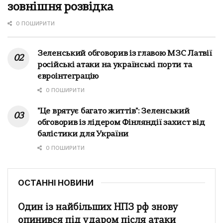
зовнішня розвідка
0 ПОШИРИТИ
Зеленський обговорив із главою МЗС Латвії
російські атаки на українські порти та
євроінтеграцію
0 ПОШИРИТИ
"Це врятує багато життів": Зеленський
обговорив із лідером Фінляндії захист від
балістики для України
0 ПОШИРИТИ
ОСТАННІ НОВИНИ
Один із найбільших НПЗ рф знову
опинився під ударом після атаки