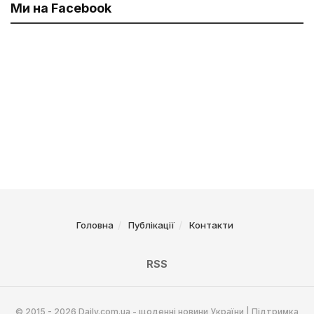
Ми на Facebook
Головна
Публікації
Контакти
RSS
© 2015 - 2026 Daily.com.ua - щоденні новини України | Підтримка