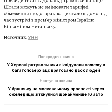
Президент США Дональд Трамп заявив, що
Штати можуть не змінювати тарифні
обмеження щодо Ізраїлю. Це стало відомо під
час зустрічі з прем’єр-міністром Ізраїлю
Біньяміном Нетаньяху.
Источник
:
УНН
Попередня новина
У Херсоні рятувальники ліквідували пожежу в
багатоповерхівці: врятовано двох людей
Наступна новина
У брянську на московському проспекті через
ожеледицю зіткнулися щонайменше 16 авто