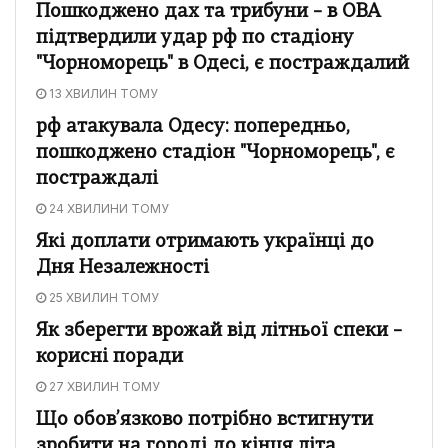
Пошкоджено дах та трибуни – в ОВА
підтвердили удар рф по стадіону
"Чорноморець" в Одесі, є постраждалий
13 ХВИЛИН ТОМУ
рф атакувала Одесу: попередньо,
пошкоджено стадіон "Чорноморець", є
постраждалі
24 ХВИЛИНИ ТОМУ
Які доплати отримають українці до
Дня Незалежності
25 ХВИЛИН ТОМУ
Як зберегти врожай від літньої спеки –
корисні поради
27 ХВИЛИН ТОМУ
Що обов’язково потрібно встигнути
зробити на городі до кінця літа