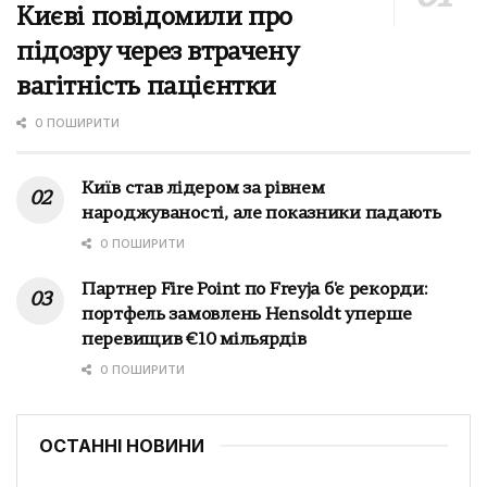
Києві повідомили про
підозру через втрачену
вагітність пацієнтки
0 ПОШИРИТИ
Київ став лідером за рівнем
народжуваності, але показники падають
0 ПОШИРИТИ
Партнер Fire Point по Freyja б'є рекорди:
портфель замовлень Hensoldt уперше
перевищив €10 мільярдів
0 ПОШИРИТИ
ОСТАННІ НОВИНИ