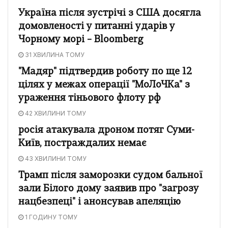
Україна після зустрічі з США досягла
домовленості у питанні ударів у
Чорному морі – Bloomberg
31 ХВИЛИНА ТОМУ
"Мадяр" підтвердив роботу по ще 12
цілях у межах операції "МоЛоЧКа" з
ураження тіньового флоту рф
42 ХВИЛИНИ ТОМУ
росія атакувала дроном потяг Суми-
Київ, постраждалих немає
43 ХВИЛИНИ ТОМУ
Трамп після заморозки судом бальної
зали Білого дому заявив про "загрозу
нацбезпеці" і анонсував апеляцію
1 ГОДИНУ ТОМУ