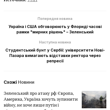
Источник
:
УНН
Попередня новина
Україна і США обговорюють у Флориді часові
рамки "мирних рішень" – Зеленський
Наступна новина
Студентський бунт у Сербії: університети Нові-
Пазара вимагають відставки ректора через
репресії
Схожі
Новини
Зеленський про атаку рф: Європа,
Америка, Україна хочуть зупинити
війну, не хоче лише путін і