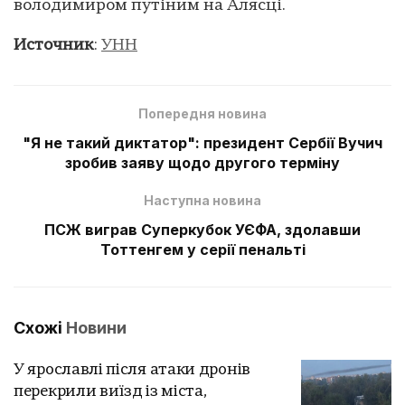
володимиром путіним на Алясці.
Источник
:
УНН
Попередня новина
"Я не такий диктатор": президент Сербії Вучич
зробив заяву щодо другого терміну
Наступна новина
ПСЖ виграв Суперкубок УЄФА, здолавши
Тоттенгем у серії пенальті
Схожі
Новини
У ярославлі після атаки дронів
перекрили виїзд із міста,