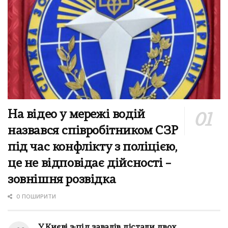
На відео у мережі водій
назвався співробітником СЗР
під час конфлікту з поліцією,
це не відповідає дійсності –
зовнішня розвідка
0 ПОШИРИТИ
У Києві з-під завалів дістали двох