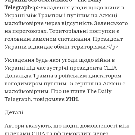
України без Зеленського – The Daily
Telegraph
<p>Укладення угоди щодо війни в
Україні між Трампом і путіним на Алясці
малоймовірне через відсутність Зеленського
на переговорах. Територіальні поступки є
головним каменем спотикання, Президент
України відкидає обмін територіями.</p>
Укладення будь-якої угоди щодо війни в
Україні під час зустрічі президента США
Дональда Трампа з роійським диктатором
володимиром путіним 15 серпня на Алясці є
малоймовірним. Про це пише The Daily
Telegraph, повідомляє
УНН
.
Деталі
Автори вказують, що жодні домовленості між
лідерами США та рф неможливі через