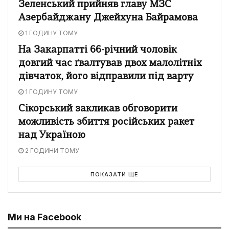
Зеленський прийняв главу МЗС
Азербайджану Джейхуна Байрамова
1 ГОДИНУ ТОМУ
На Закарпатті 66-річний чоловік
довгий час ґвалтував двох малолітніх
дівчаток, його відправили під варту
1 ГОДИНУ ТОМУ
Сікорський закликав обговорити
можливість збиття російських ракет
над Україною
2 ГОДИНИ ТОМУ
ПОКАЗАТИ ЩЕ
Ми на Facebook