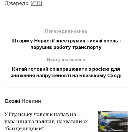
Джерело:
УНН
.
Попередня новина
Шторм у Норвегії знеструмив тисячі осель і
порушив роботу транспорту
Наступна новина
Китай готовий співпрацювати з росією для
зниження напруженості на Близькому Сході
Схожі
Новини
У Гданську чоловік напав на
українця та поляків, назвавши їх
"бандерівцями"