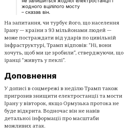
не залишиться жодної електростанції і
жодного вцілілого мосту
– сказав він.
На запитання, чи турбує його, що населення
Ірану — країни з 93 мільйонами людей —
може постраждати від ударів по цивільній
інфраструктурі, Трамп відповів: “Ні, вони
хочуть, щоб ми це зробили”, стверджуючи, що
іранці “живуть у пеклі”.
Доповнення
У дописі в соцмережі в неділю Трамп також
пригрозив знищити електростанції та мости
Ірану у вівторок, якщо Ормузька протока не
буде відкрита. Водночас він не навів
детальної інформації про масштаби
можливих атак.