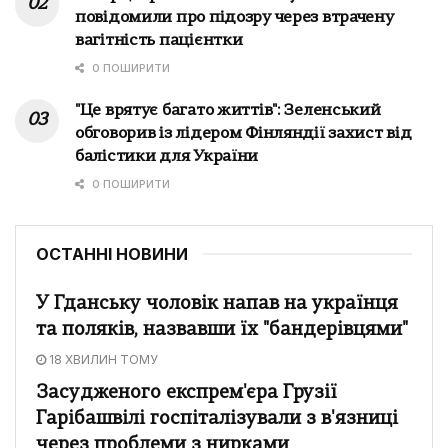
повідомили про підозру через втрачену
вагітність пацієнтки
0 ПОШИРИТИ
"Це врятує багато життів": Зеленський
обговорив із лідером Фінляндії захист від
балістики для України
0 ПОШИРИТИ
ОСТАННІ НОВИНИ
У Гданську чоловік напав на українця
та поляків, назвавши їх "бандерівцями"
18 ХВИЛИН ТОМУ
Засудженого експрем'єра Грузії
Гарібашвілі госпіталізували з в'язниці
через проблеми з нирками