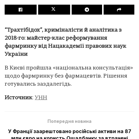
“Трахтібідох”, криміналісти й аналітика з
2018-го: майстер-клас реформування
фармринку від Нацакадемії правових наук
України
В Києві пройшла «національна консультація»
щодо фармринку без фармацевтів. Рішення
готувались заздалегідь.
Источник
:
УНН
Попередня новина
У Франції заарештовано російські активи на 87
млн євро на користь Ощадбанку за втрачені