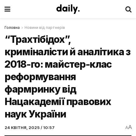
Головна
Новини від партнерів
“Трахтібідох”,
криміналісти й аналітика з
2018-го: майстер-клас
реформування
фармринку від
Нацакадемії правових
наук України
A
24 КВІТНЯ, 2025 / 10:57
A