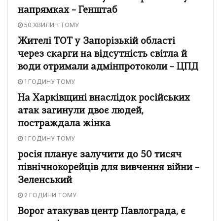
напрямках – Генштаб
50 ХВИЛИН ТОМУ
Жителі ТОТ у Запорізькій області
через скарги на відсутність світла й
води отримали адмінпротоколи – ЦПД
1 ГОДИНУ ТОМУ
На Харківщині внаслідок російських
атак загинули двоє людей,
постраждала жінка
1 ГОДИНУ ТОМУ
росія планує залучити до 50 тисяч
північнокорейців для вивчення війни –
Зеленський
2 ГОДИНИ ТОМУ
Ворог атакував центр Павлограда, є