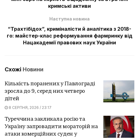
кримські активи
Наступна новина
“Трахтібідох”, криміналісти й аналітика з 2018-
го: майстер-клас реформування фармринку від
Нацакадемії правових наук України
Схожі
Новини
Кількість поранених у Павлограді
зросла до 9, серед них четверо
дітей
8 СЕРПНЯ, 2026 / 23:17
Туреччина закликала росію та
Україну запровадити мораторій на
атаки комерційних суден у