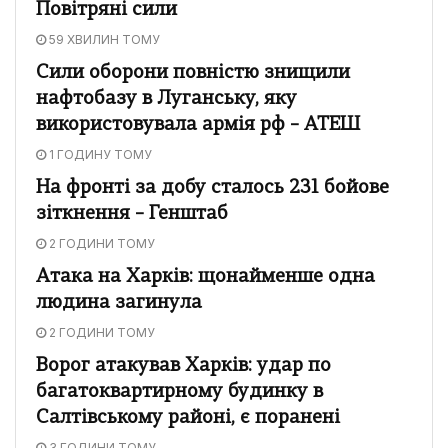
Повітряні сили
59 ХВИЛИН ТОМУ
Сили оборони повністю знищили
нафтобазу в Луганську, яку
використовувала армія рф – АТЕШ
1 ГОДИНУ ТОМУ
На фронті за добу сталось 231 бойове
зіткнення – Генштаб
2 ГОДИНИ ТОМУ
Атака на Харків: щонайменше одна
людина загинула
2 ГОДИНИ ТОМУ
Ворог атакував Харків: удар по
багатоквартирному будинку в
Салтівському районі, є поранені
3 ГОДИНИ ТОМУ