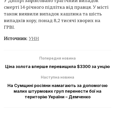
У Дніпрі зафіксовано трагічний випадок
смерті 14-річного підлітка від правця. У місті
також виявили випадок кашлюка та шість
випадків кору, понад 8,2 тисячі хворих на
ГРВІ.
Источник
:
УНН
Попередня новина
Ціна золота вперше перевищила $3300 за унцію
Наступна новина
На Сумщині росіяни намагають за допомогою
малих штурмових груп перенести бої на
територію України – Демченко