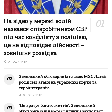
На відео у мережі водій
назвався співробітником СЗР
під час конфлікту з поліцією,
це не відповідає дійсності –
зовнішня розвідка
0 ПОШИРИТИ
Зеленський обговорив із главою МЗС Латвії
російські атаки на українські порти та
євроінтеграцію
0 ПОШИРИТИ
"Це врятує багато життів": Зеленський
обговорив із лідером Фінляндії захист від