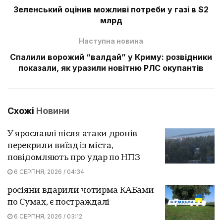
Зеленський оцінив можливі потреби у газі в $2
млрд
Наступна новина
Спалили ворожий “валдай” у Криму: розвідники
показали, як уразили новітню РЛС окупантів
Схожі
Новини
У ярославлі після атаки дронів
перекрили виїзд із міста,
повідомляють про удар по НПЗ
6 СЕРПНЯ, 2026 / 04:34
росіяни вдарили чотирма КАБами
по Сумах, є постраждалі
6 СЕРПНЯ, 2026 / 03:12