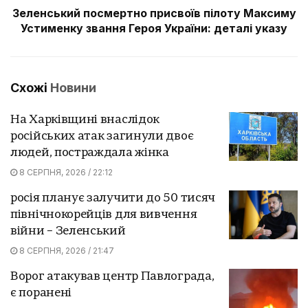
Зеленський посмертно присвоїв пілоту Максиму
Устименку звання Героя України: деталі указу
Схожі
Новини
На Харківщині внаслідок
російських атак загинули двоє
людей, постраждала жінка
8 СЕРПНЯ, 2026 / 22:12
росія планує залучити до 50 тисяч
північнокорейців для вивчення
війни – Зеленський
8 СЕРПНЯ, 2026 / 21:47
Ворог атакував центр Павлограда,
є поранені