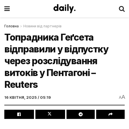
Головна
Новини від партнерів
Топрадника Геґсета
відправили у відпустку
через розслідування
витоків у Пентагоні –
Reuters
A
16 КВІТНЯ, 2025 / 05:19
A