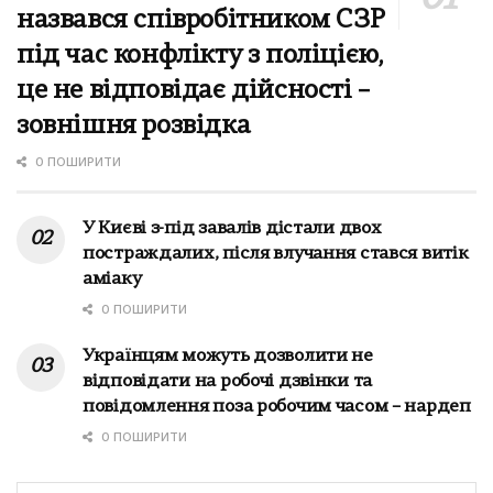
назвався співробітником СЗР
під час конфлікту з поліцією,
це не відповідає дійсності –
зовнішня розвідка
0 ПОШИРИТИ
У Києві з-під завалів дістали двох
постраждалих, після влучання стався витік
аміаку
0 ПОШИРИТИ
Українцям можуть дозволити не
відповідати на робочі дзвінки та
повідомлення поза робочим часом – нардеп
0 ПОШИРИТИ