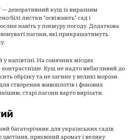
” — декоративний кущ із виразним
но-білі листки “освіжають” сад і
рослин навіть у похмуру погоду. Додаткова
рвонуваті пагони, які прикрашатимуть
у.
й у напівтіні. На сонячних місцях
 контрастніше. Кущ не надто вибагливий до
сить обрізку та не загине у великі морози.
для створення живоплотів і фонових
нішим, старі пагони варто вирізати.
тий
ий багаторічник для українських садів.
є цвітіння, приємний аромат і велику