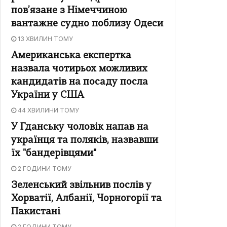
пов’язане з Німеччиною
вантажне судно поблизу Одеси
13 ХВИЛИН ТОМУ
Американська експертка
назвала чотирьох можливих
кандидатів на посаду посла
України у США
44 ХВИЛИНИ ТОМУ
У Гданську чоловік напав на
українця та поляків, назвавши
їх "бандерівцями"
2 ГОДИНИ ТОМУ
Зеленський звільнив послів у
Хорватії, Албанії, Чорногорії та
Пакистані
2 ГОДИНИ ТОМУ