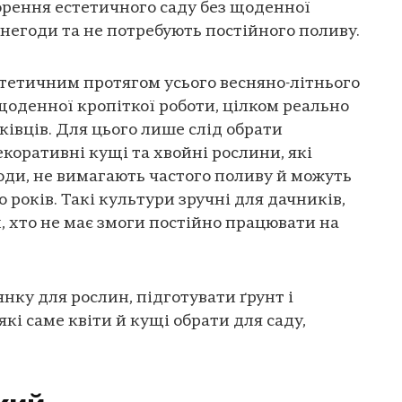
орення естетичного саду без щоденної
о негоди та не потребують постійного поливу.
стетичним протягом усього весняно-літнього
щоденної кропіткої роботи, цілком реально
ківців. Для цього лише слід обрати
коративні кущі та хвойні рослини, які
оди, не вимагають частого поливу й можуть
о років. Такі культури зручні для дачників,
х, хто не має змоги постійно працювати на
нку для рослин, підготувати ґрунт і
які саме квіти й кущі обрати для саду,