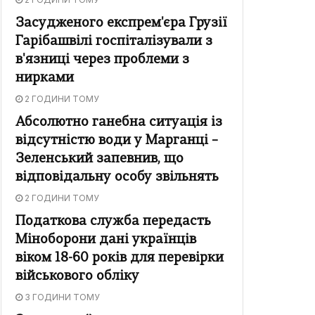
Засудженого експрем'єра Грузії
Гарібашвілі госпіталізували з
в'язниці через проблеми з
нирками
2 ГОДИНИ ТОМУ
Абсолютно ганебна ситуація із
відсутністю води у Марганці –
Зеленський запевнив, що
відповідальну особу звільнять
2 ГОДИНИ ТОМУ
Податкова служба передасть
Міноборони дані українців
віком 18-60 років для перевірки
військового обліку
3 ГОДИНИ ТОМУ