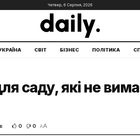
Четвер, 6 Серпня, 2026
УКРАЇНА
СВІТ
БІЗНЕС
ПОЛІТИКА
С
ля саду, які не вим
A
0
0
В
A