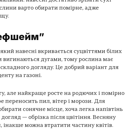
мальний: навесні достатньо зрізати сухі
слини варто обирати помірне, адже
ущу.
рефшейм”
який навесні вкривається суцвіттями білих
лки вигинаються дугами, тому рослина має
 складного догляду. Це добрий варіант для
енту на газоні.
ту, але найкраще росте на родючих і помірно
е переносить пил, вітер і морози. Для
обирати сонячне місце, хоча легка напівтінь
догляд — обрізка після цвітіння. Весняну
, інакше можна втратити частину квітів.