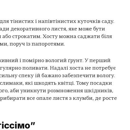
ля тінистих і напівтінистих куточків саду.
ади декоративного листя, яке може бути
 або строкатим. Хосту можна саджати біля
ми, поруч із папоротями.
ивний і помірно вологий ґрунт. У перший
регулярно поливати. Надалі хоста не потребує
сильну спеку їй бажано забезпечити вологу.
слимаки, які шкодять квітці. Тому посадки
того, аби уникнути розмноження шкідників,
рибирати все опале листя з клумби, де росте
іссімо”