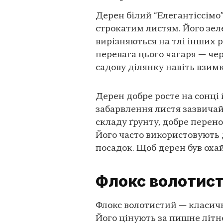
Дерен білий “Елегантіссімо
строкатим листям. Його зеле
вирізняються на тлі інших 
перевага цього чагаря — че
садову ділянку навіть взимк
Дерен добре росте на сонці 
забарвлення листя зазвичай
складу ґрунту, добре перено
Його часто використовують 
посадок. Щоб дерен був охай
Флокс волотис
Флокс волотистий — класичн
Його цінують за пишне літн