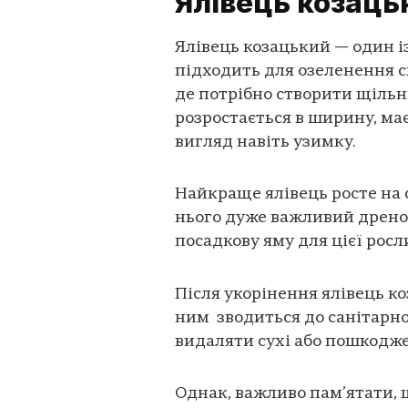
Ялівець козаць
Ялівець козацький — один і
підходить для озеленення сх
де потрібно створити щіль
розростається в ширину, ма
вигляд навіть узимку.
Найкраще ялівець росте на 
нього дуже важливий дренов
посадкову яму для цієї рос
Після укорінення ялівець к
ним зводиться до санітарної
видаляти сухі або пошкодже
Однак, важливо пам’ятати, 