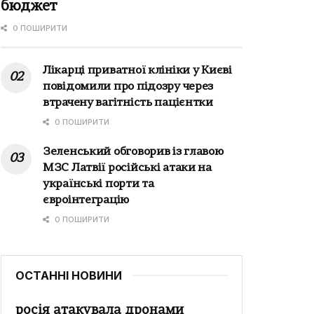
бюджет
0 ПОШИРИТИ
Лікарці приватної клініки у Києві
повідомили про підозру через
втрачену вагітність пацієнтки
0 ПОШИРИТИ
Зеленський обговорив із главою
МЗС Латвії російські атаки на
українські порти та
євроінтеграцію
0 ПОШИРИТИ
ОСТАННІ НОВИНИ
росія атакувала дронами