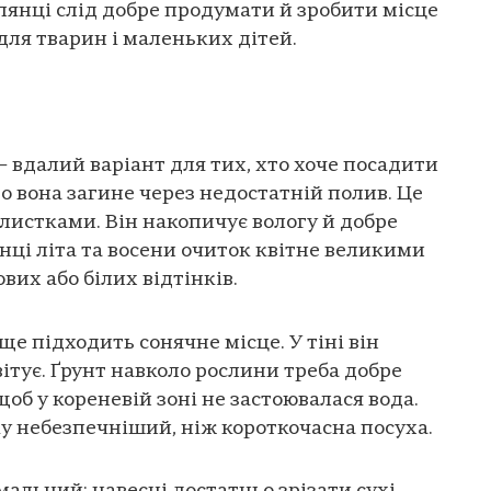
лянці слід добре продумати й зробити місце
ля тварин і маленьких дітей.
— вдалий варіант для тих, хто хоче посадити
о вона загине через недостатній полив. Це
 листками. Він накопичує вологу й добре
нці літа та восени очиток квітне великими
их або білих відтінків.
е підходить сонячне місце. У тіні він
вітує. Ґрунт навколо рослини треба добре
об у кореневій зоні не застоювалася вода.
у небезпечніший, ніж короткочасна посуха.