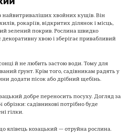
кий
з найвитриваліших хвойних кущів. Він
илів, рокаріїв, відкритих ділянок і місць,
ний зелений покрив. Рослина швидко
є декоративну хвою і зберігає привабливий
сонці й не любить застою води. Тому для
аний ґрунт. Крім того, садівникам радять у
лини додати пісок або дрібний щебінь.
озацький добре переносить посуху. Догляд за
 обрізки: садівникові потрібно буде
ні гілки.
що ялівець козацький — отруйна рослина.