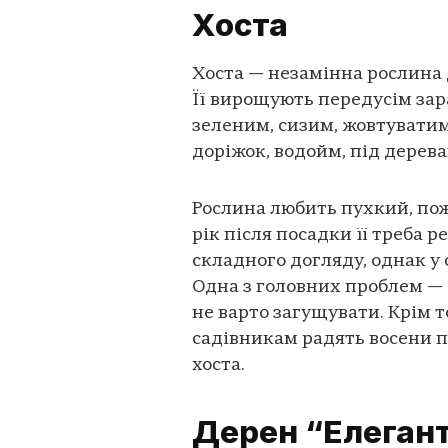
Хоста
Хоста — незамінна рослина д
Її вирощують передусім зар
зеленим, сизим, жовтуватим
доріжок, водойм, під дерева
Рослина любить пухкий, пож
рік після посадки її треба 
складного догляду, однак у 
Одна з головних проблем — 
не варто загущувати. Крім 
садівникам радять восени п
хоста.
Дерен “Елегант