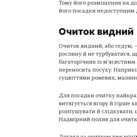
Тому його розміщення на ді
його посадки недоступним д
Очиток видний
Очиток видний, або седум, 
рослину й не турбуватися, щ
багаторічник із м’ясистими
переносить посуху. Наприкі
суцвіттями рожевих, малинов
Для посадки очитку найкращ
витягується вгору й гірше к
розпушувати й слідкувати, щ
Надмірний полив для очитк