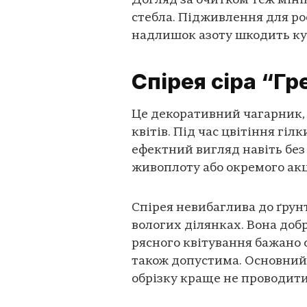
Догляд за очитком теж міні
стебла. Підживлення для ро
надлишок азоту шкодить к
Спірея сіра “Г
Це декоративний чагарник, 
квітів. Під час цвітіння гі
ефектний вигляд навіть без
живоплоту або окремого акц
Спірея невибаглива до ґрун
вологих ділянках. Вона добр
рясного квітування бажано 
також допустима. Основний 
обрізку краще не проводити