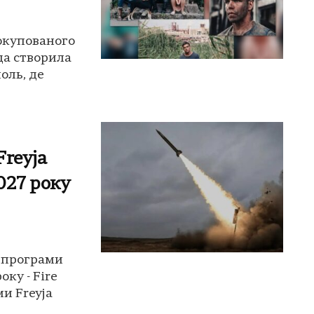
 окупованого
да створила
оль, де
reyja
027 року
 програми
оку - Fire
ми Freyja