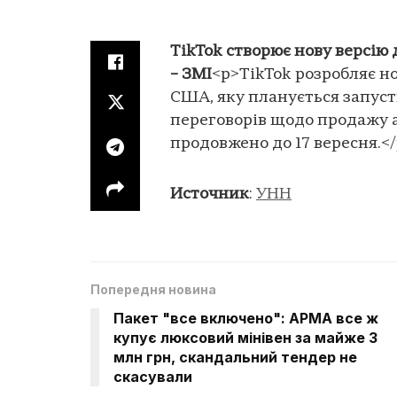
TikTok створює нову версі
– ЗМІ
<p>TikTok розробляє н
США, яку планується запусти
переговорів щодо продажу а
продовжено до 17 вересня.<
Источник
:
УНН
Попередня новина
Пакет "все включено": АРМА все ж
купує люксовий мінівен за майже 3
млн грн, скандальний тендер не
скасували