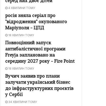
серед них двоє дітей
4 ХВИЛИНИ ТОМУ
росія зняла серіал про
"відродження" окупованого
Маріуполя – ЦПД
18 ХВИЛИН ТОМУ
Повноцінний запуск
антибалістичної програми
Freyja заплановано на
середину 2027 року – Fire Point
19 ХВИЛИН ТОМУ
Вучич заявив про плани
залучати український бізнес
до інфраструктурних проєктів
у Сербії
34 ХВИЛИНИ ТОМУ