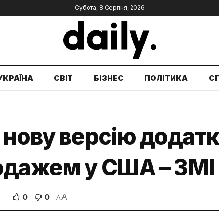
Субота, 8 Серпня, 2026
УКРАЇНА
СВІТ
БІЗНЕС
ПОЛІТИКА
С
 нову версію додат
одажем у США – ЗМІ
A
0
0
A