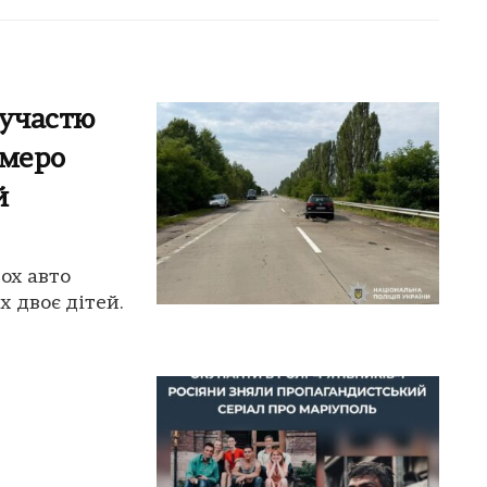
 участю
емеро
й
ох авто
 двоє дітей.