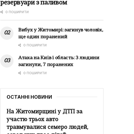
резервуари з паливом
0 ПОШИРИТИ
Вибух у Житомирі: загинув чоловік,
ще один поранений
0 ПОШИРИТИ
Атака на Київ і область: 3 людини
загинули, 7 поранених
0 ПОШИРИТИ
ОСТАННІ НОВИНИ
На Житомирщині у ДТП за
участю трьох авто
травмувалися семеро людей,