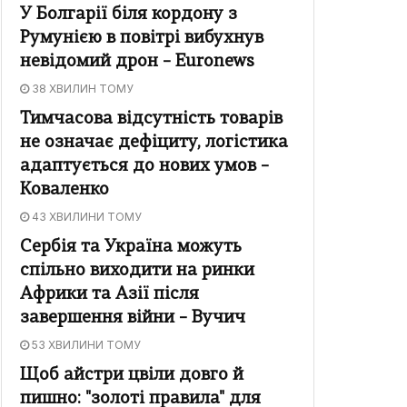
У Болгарії біля кордону з
Румунією в повітрі вибухнув
невідомий дрон – Euronews
38 ХВИЛИН ТОМУ
Тимчасова відсутність товарів
не означає дефіциту, логістика
адаптується до нових умов –
Коваленко
43 ХВИЛИНИ ТОМУ
Сербія та Україна можуть
спільно виходити на ринки
Африки та Азії після
завершення війни – Вучич
53 ХВИЛИНИ ТОМУ
Щоб айстри цвіли довго й
пишно: "золоті правила" для