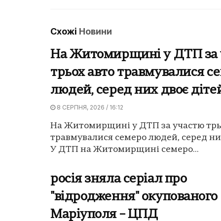
Схожі
Новини
На Житомирщині у ДТП за
трьох авто травмувалися с
людей, серед них двоє діте
8 СЕРПНЯ, 2026 / 16:12
На Житомирщині у ДТП за участю трь
травмувалися семеро людей, серед них
У ДТП на Житомирщині семеро...
росія зняла серіал про
"відродження" окупованого
Маріуполя – ЦПД