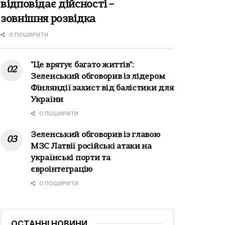
відповідає дійсності –
зовнішня розвідка
0 ПОШИРИТИ
"Це врятує багато життів":
Зеленський обговорив із лідером
Фінляндії захист від балістики для
України
0 ПОШИРИТИ
Зеленський обговорив із главою
МЗС Латвії російські атаки на
українські порти та
євроінтеграцію
0 ПОШИРИТИ
ОСТАННІ НОВИНИ