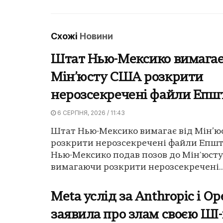
Схожі
Новини
Штат Нью-Мексико вимагає
Мін’юсту США розкрити
нерозсекречені файли Епш
6 СЕРПНЯ, 2026 / 11:43
Штат Нью-Мексико вимагає від Мін’
розкрити нерозсекречені файли Епш
Нью-Мексико подав позов до Мін'юст
вимагаючи розкрити нерозсекречені..
Meta услід за Anthropic і O
заявила про злам своєю Ш