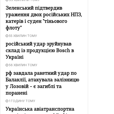
Зеленський підтвердив
ураження двох російських НПЗ,
катерів і суден "тіньового
флоту"
55 ХВИЛИН ТОМУ
російський удар зруйнував
склад із продукцією Bosch в
Україні
56 ХВИЛИН ТОМУ
рф завдала ракетний удар по
Балаклії, атакувала залізницю
у Лозовій – є загиблі та
поранені
1 ГОДИНУ ТОМУ
Українська авіатранспортна