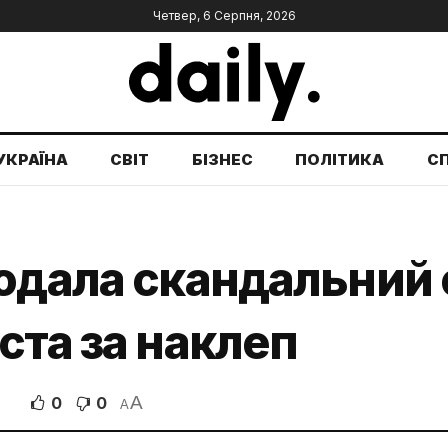
Четвер, 6 Серпня, 2026
УКРАЇНА
СВІТ
БІЗНЕС
ПОЛІТИКА
С
одала скандальний 
ста за наклеп
A
0
0
A