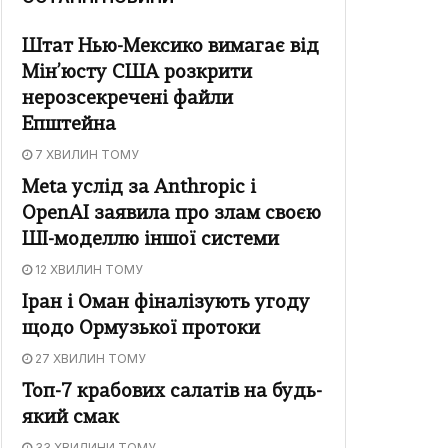
Штат Нью-Мексико вимагає від
Мін’юсту США розкрити
нерозсекречені файли
Епштейна
7 ХВИЛИН ТОМУ
Meta услід за Anthropic і
OpenAI заявила про злам своєю
ШІ-моделлю іншої системи
12 ХВИЛИН ТОМУ
Іран і Оман фіналізують угоду
щодо Ормузької протоки
27 ХВИЛИН ТОМУ
Топ-7 крабових салатів на будь-
який смак
33 ХВИЛИНИ ТОМУ