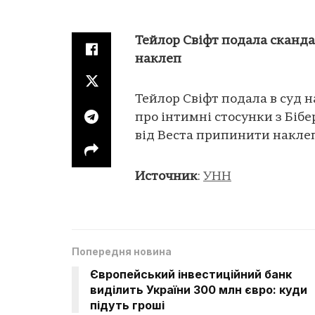
Тейлор Свіфт подала сканда
наклеп
Тейлор Свіфт подала в суд н
про інтимні стосунки з Бібе
від Веста припинити наклеп
Источник
:
УНН
Попередня новина
Європейський інвестиційний банк
виділить України 300 млн євро: куди
підуть гроші