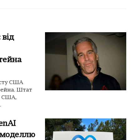
 від
тейна
юсту США
тейна. Штат
у США,
.
penAI
І-моделлю