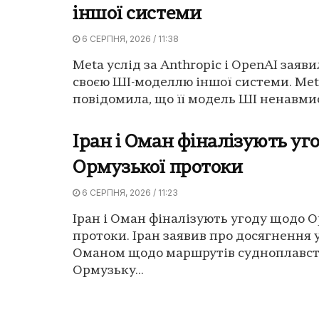
іншої системи
6 СЕРПНЯ, 2026 / 11:38
Meta услід за Anthropic і OpenAI заяв
своєю ШІ-моделлю іншої системи. Me
повідомила, що її модель ШІ ненавмис
Іран і Оман фіналізують уг
Ормузької протоки
6 СЕРПНЯ, 2026 / 11:23
Іран і Оман фіналізують угоду щодо 
протоки. Іран заявив про досягнення 
Оманом щодо маршрутів судноплавст
Ормузьку...