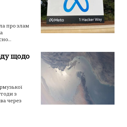
ила про злам
ta
но...
оду щодо
Ормузької
угоди з
ва через