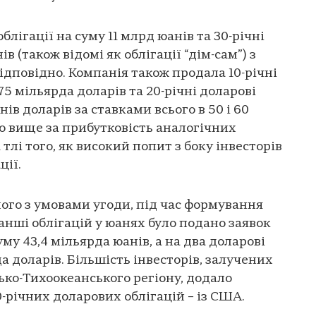
облігації на суму 11 млрд юанів та 30-річні
ів (також відомі як облігації “дім-сам”) з
відповідно. Компанія також продала 10-річні
,75 мільярда доларів та 20-річні доларові
нів доларів за ставками всього в 50 і 60
о вище за прибутковість аналогічних
тлі того, як високий попит з боку інвесторів
ції.
ого з умовами угоди, під час формування
анші облігацій у юанях було подано заявок
уму 43,4 мільярда юанів, а на два доларові
да доларів. Більшість інвесторів, залучених
сько-Тихоокеанського регіону, додало
0-річних доларових облігацій – із США.