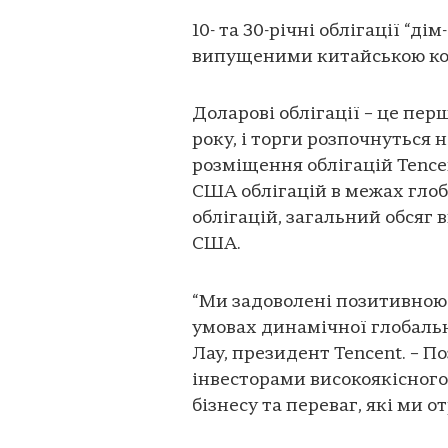
10- та 30-річні облігації “ді
випущеними китайською ком
Доларові облігації – це пер
року, і торги розпочнуться 
розміщення облігацій Tence
США облігацій в межах гло
облігацій, загальний обсяг 
США.
“Ми задоволені позитивною 
умовах динамічної глобальн
Лау, президент Tencent. – 
інвесторами високоякісног
бізнесу та переваг, які ми 