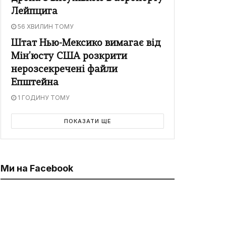
Лейпцига
56 ХВИЛИН ТОМУ
Штат Нью-Мексико вимагає від
Мін’юсту США розкрити
нерозсекречені файли
Епштейна
1 ГОДИНУ ТОМУ
ПОКАЗАТИ ЩЕ
Ми на Facebook