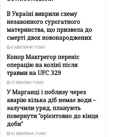
В Україні викрили схему
незаконного сурогатного
материнства, що призвела до
смерті двох новонароджених
4 ХВИЛИНИ ТОМУ
Конор Макгрегор переніс
операцію на коліні після
травми на UFC 329
13 ХВИЛИН ТОМУ
У Марганці і поблизу через
аварію кілька діб немає води –
залучили уряд, планують
повернути "орієнтовно до кінця
доби"
41 ХВИЛИНА ТОМУ