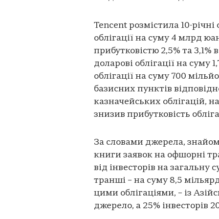
Tencent розмістила 10-річні 
облігації на суму 4 млрд юан
прибутковістю 2,5% та 3,1% 
доларові облігації на суму 1
облігації на суму 700 мільйо
базисних пунктів відповідн
казначейських облігацій, на 
знизив прибутковість обліга
За словами джерела, знайом
книги заявок на офшорні тр
від інвесторів на загальну с
транші – на суму 8,5 мільяр
цими облігаціями, – із Азій
джерело, а 25% інвесторів 2