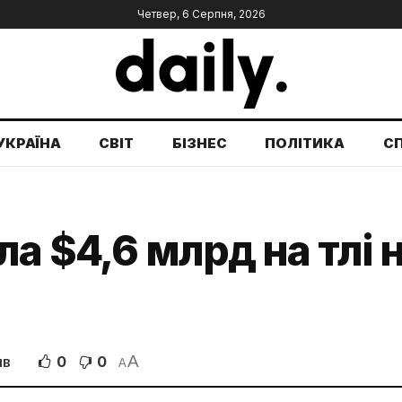
Четвер, 6 Серпня, 2026
УКРАЇНА
СВІТ
БІЗНЕС
ПОЛІТИКА
С
ла $4,6 млрд на тлі
A
0
0
ІВ
A