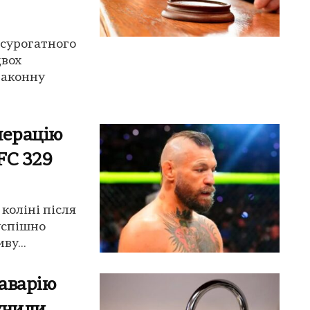
 сурогатного
двох
законну
перацію
FC 329
коліні після
успішно
ву...
 аварію