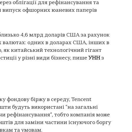
ерез облігації для рефінансування та
й випуск офшорних юаневих паперів
близько 4,6 млрд доларів США за рахунок
х валютах: одних в доларах США, інших в
о, як китайський технологічний гігант
тиції у різні види бізнесу, пише
УНН
з
ку фондову біржу в середу, Tencent
шти будуть використані “на загальні
чи рефінансування”, тобто компанія може
штів для заміни частини існуючого боргу
вкам та умовам.