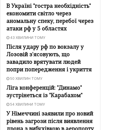
В Україні "гостра необхідність"
економити світло через
аномальну спеку, перебої через
атаки рф у 5 областях
43 ХВИЛИНИ ТОМУ
Після удару рф по вокзалу у
Лозовій з'ясовують, що
завадило врятувати людей
попри попередження і укриття
50 ХВИЛИН ТОМУ
Ліга конференцій: "Динамо"
зустрінеться із "Карабахом"
54 ХВИЛИНИ ТОМУ
У Німеччині заявили про новий
рівень загрози після виявлення
дрона з вибухівкою в аеропорту