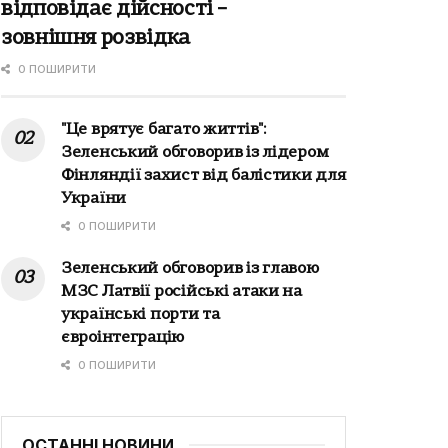
відповідає дійсності –
зовнішня розвідка
0 ПОШИРИТИ
"Це врятує багато життів":
Зеленський обговорив із лідером
Фінляндії захист від балістики для
України
0 ПОШИРИТИ
Зеленський обговорив із главою
МЗС Латвії російські атаки на
українські порти та
євроінтеграцію
0 ПОШИРИТИ
ОСТАННІ НОВИНИ