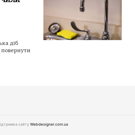
лучили
ька діб
ь повернути
 Підтримка сайту
Webdesigner.com.ua