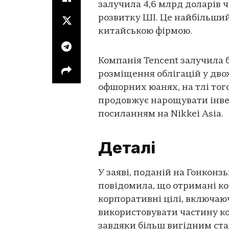
залучила 4,6 млрд доларів ч
розвитку ШІ. Це найбільши
китайською фірмою.
Компанія Tencent залучила 
розміщення облігацій у дво
офшорних юанях, на тлі тог
продовжує нарощувати інвес
посиланням на Nikkei Asia.
Деталі
У заяві, поданій на Гонконзь
повідомила, що отримані ко
корпоративні цілі, включаю
використовувати частину ко
завдяки більш вигідним ста