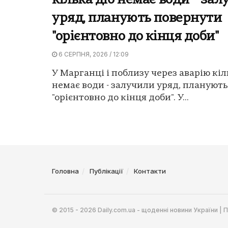
кілька діб немає води – за
уряд, планують повернути
"орієнтовно до кінця доби"
6 СЕРПНЯ, 2026 / 12:09
У Марганці і поблизу через аварію кіл
немає води - залучили уряд, плануют
"орієнтовно до кінця доби". У...
Головна
Публікації
Контакти
© 2015 - 2026 Daily.com.ua - щоденні новини України |