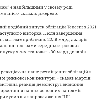
м-сам” є найбільшими у своєму роді,
панією, сказало джерело.
ший подібний випуск облігацій Tencent з 2021
наступного вівторка. Після завершення
nt матиме приблизно 22,18 млрд доларів
бальної програми середньострокових
випуску яких становить 30 млрд доларів
реакцією на наше розміщення облігацій в
ої ринкової кон’юнктури, – сказав Мартін
Позитивна реакція демонструє визнання
о зростання наших основних напрямів
отримуємо від запровадження ШІ”.