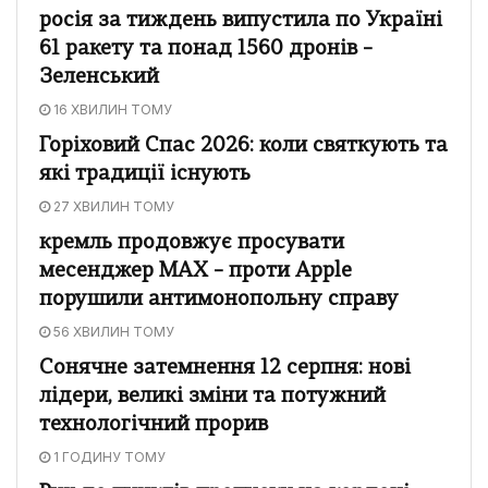
росія за тиждень випустила по Україні
61 ракету та понад 1560 дронів –
Зеленський
16 ХВИЛИН ТОМУ
Горіховий Спас 2026: коли святкують та
які традиції існують
27 ХВИЛИН ТОМУ
кремль продовжує просувати
месенджер MAX – проти Apple
порушили антимонопольну справу
56 ХВИЛИН ТОМУ
Сонячне затемнення 12 серпня: нові
лідери, великі зміни та потужний
технологічний прорив
1 ГОДИНУ ТОМУ