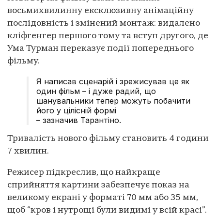
восьмихвилинну ексклюзивну анімаційну
послідовність і змінений монтаж: видалено
кліфгенгер першого тому та вступ другого, де
Ума Турман переказує події попереднього
фільму.
Я написав сценарій і зрежисував це як
один фільм – і дуже радий, що
шанувальники тепер можуть побачити
його у цілісній формі
– зазначив Тарантіно.
Тривалість нового фільму становить 4 години
7 хвилин.
Режисер підкреслив, що найкраще
сприйняття картини забезпечує показ на
великому екрані у форматі 70 мм або 35 мм,
щоб “кров і нутрощі були видимі у всій красі”.