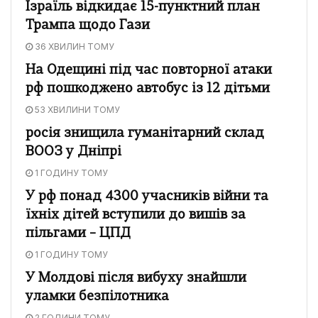
Ізраїль відкидає 15-пунктний план
Трампа щодо Гази
36 ХВИЛИН ТОМУ
На Одещині під час повторної атаки
рф пошкоджено автобус із 12 дітьми
53 ХВИЛИНИ ТОМУ
росія знищила гуманітарний склад
ВООЗ у Дніпрі
1 ГОДИНУ ТОМУ
У рф понад 4300 учасників війни та
їхніх дітей вступили до вишів за
пільгами – ЦПД
1 ГОДИНУ ТОМУ
У Молдові після вибуху знайшли
уламки безпілотника
2 ГОДИНИ ТОМУ