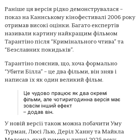
Раніше ця версія рідко демонструвалася –
показ на Каннському кінофестивалі 2006 року
отримав високі оцінки. Багато експертів
називали картину найкращим фільмом
Тарантіно після “Кримінального чтива” та
“Безславних покидьків”.
Тарантіно пояснив, що, хоча формально
“Убити Білла” – це два фільми, він зняв і
написав їх як один великий фільм.
Це чудово працює як два окремі
фільми, але чотиригодинна версія має
зовсім інший ефект
– додав він.
У новій версії також можна побачити Уму
Турман, Люсі Лью, Деріл Ханну та Майкла