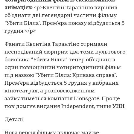
чотиригодинний фільм із ексклюзивною
анімацією
<p>Квентін Тарантіно вирішив
об'єднати дві легендарні частини фільму
"Убити Білла". Прем'єра показу відбудеться 5
грудня.</p>
Фанати Квентіна Тарантіно отримали
несподіваний сюрприз: два томи культового
бойовика “Убити Білла” тепер об’єднані в
один повноцінний чотиригодинний фільм
під назвою “Убити Білла: Кривава справа”.
Прем’єра відбудеться 5 грудня у вибраних
кінотеатрах, а розповсюдженням
займатиметься компанія Lionsgate. Про це
повідомляє видання Іndependent, пише
УНН
.
Деталі
Нова версія фільму включає майже