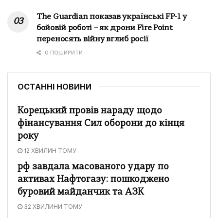
The Guardian показав українські FP-1 у
бойовій роботі – як дрони Fire Point
переносять війну вглиб росії
0 ПОШИРИТИ
ОСТАННІ НОВИНИ
Корецький провів нараду щодо
фінансування Сил оборони до кінця
року
12 ХВИЛИН ТОМУ
рф завдала масованого удару по
активах Нафтогазу: пошкоджено
буровий майданчик та АЗК
32 ХВИЛИНИ ТОМУ