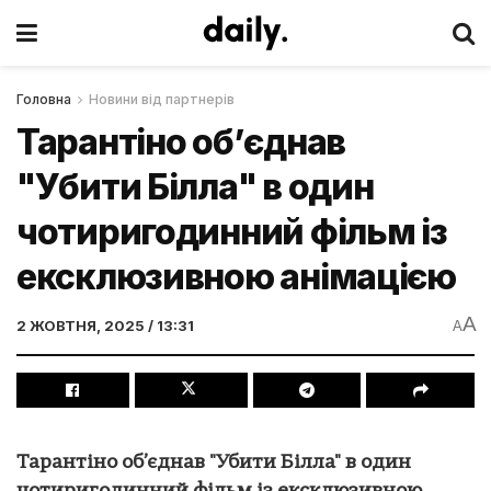
Головна
Новини від партнерів
Тарантіно об’єднав
"Убити Білла" в один
чотиригодинний фільм із
ексклюзивною анімацією
A
2 ЖОВТНЯ, 2025 / 13:31
A
Тарантіно об’єднав "Убити Білла" в один