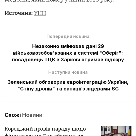
Медсена, який помер у липні 2025 року.
Источник
:
УНН
Попередня новина
Незаконно змінював дані 29
військовозобов'язаних в системі "Оберіг":
посадовець ТЦК в Харкові отримав підозру
Наступна новина
Зеленський обговорив євроінтеграцію України,
"Стіну дронів" та санкції з лідерами ЄС
Схожі
Новини
Корецький провів нараду щодо