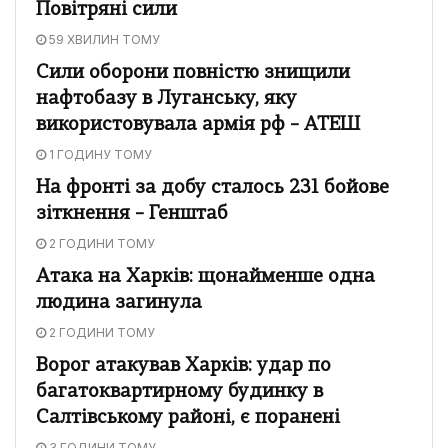
Повітряні сили
59 ХВИЛИН ТОМУ
Сили оборони повністю знищили
нафтобазу в Луганську, яку
використовувала армія рф – АТЕШ
1 ГОДИНУ ТОМУ
На фронті за добу сталось 231 бойове
зіткнення – Генштаб
2 ГОДИНИ ТОМУ
Атака на Харків: щонайменше одна
людина загинула
2 ГОДИНИ ТОМУ
Ворог атакував Харків: удар по
багатоквартирному будинку в
Салтівському районі, є поранені
3 ГОДИНИ ТОМУ