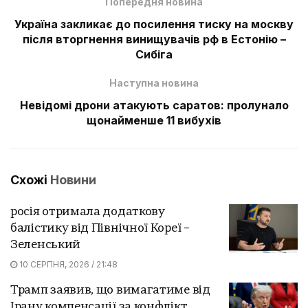
Попередня новина
Україна закликає до посилення тиску на москву
після вторгнення винищувачів рф в Естонію –
Сибіга
Наступна новина
Невідомі дрони атакують саратов: пролунало
щонайменше 11 вибухів
Схожі
Новини
росія отримала додаткову
балістику від Північної Кореї –
Зеленський
10 СЕРПНЯ, 2026 / 21:48
Трамп заявив, що вимагатиме від
Ірану компенсації за конфлікт