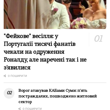
"Фейкове" весілля: у
Португалії тисячі фанатів
чекали на одруження
Роналду, але наречені так і не
з'явилися
0 ПОШИРИТИ
Ворог атакував КАБами Суми: п'ять
постраждалих, пошкоджено житловий
сектор
0 ПОШИРИТИ