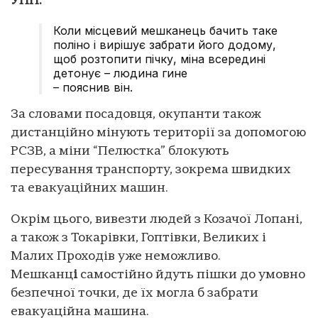
УНН.
Коли місцевий мешканець бачить таке
поліно і вирішує забрати його додому,
щоб розтопити пічку, міна всередині
детонує – людина гине
– пояснив він.
За словами посадовця, окупанти також
дистанційно мінують території за допомогою
РСЗВ, а міни “Пелюстка” блокують
пересування транспорту, зокрема швидких
та евакуаційних машин.
Окрім цього, вивезти людей з Козачої Лопані,
а також з Токарівки, Гоптівки, Великих і
Малих Проходів уже неможливо.
Мешканц
і
самостійно йдуть пішки до умовно
безпечної точки, де їх могла б забрати
евакуаційна машина.