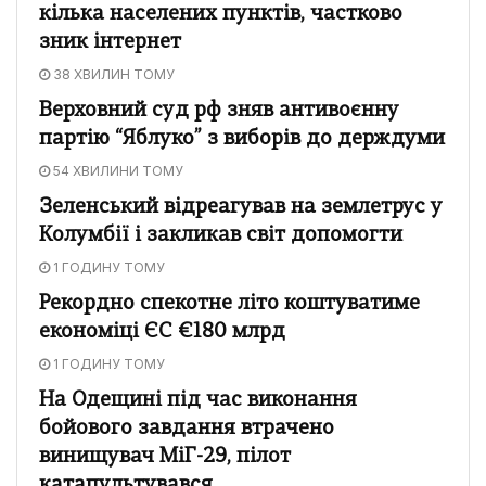
кілька населених пунктів, частково
зник інтернет
38 ХВИЛИН ТОМУ
Верховний суд рф зняв антивоєнну
партію “Яблуко” з виборів до держдуми
54 ХВИЛИНИ ТОМУ
Зеленський відреагував на землетрус у
Колумбії і закликав світ допомогти
1 ГОДИНУ ТОМУ
Рекордно спекотне літо коштуватиме
економіці ЄС €180 млрд
1 ГОДИНУ ТОМУ
На Одещині під час виконання
бойового завдання втрачено
винищувач МіГ-29, пілот
катапультувався