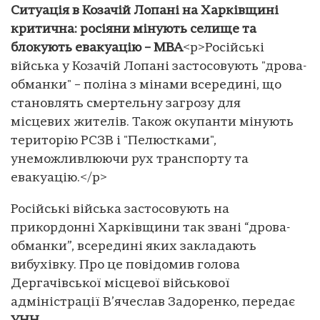
Ситуація в Козачій Лопані на Харківщині
критична: росіяни мінують селище та
блокують евакуацію – МВА
<p>Російські
війська у Козачій Лопані застосовують "дрова-
обманки" – поліна з мінами всередині, що
становлять смертельну загрозу для
місцевих жителів. Також окупанти мінують
територію РСЗВ і "Пелюстками",
унеможливлюючи рух транспорту та
евакуацію.</p>
Російські війська застосовують на
прикордонні Харківщини так звані “дрова-
обманки”, всередині яких закладають
вибухівку. Про це повідомив голова
Дергачівської місцевої військової
адміністрації В’ячеслав Задоренко, передає